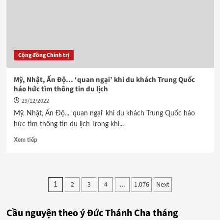
Cộng đồng Chính trị
Mỹ, Nhật, Ấn Độ… ‘quan ngại’ khi du khách Trung Quốc
háo hức tìm thông tin du lịch
29/12/2022
Mỹ, Nhật, Ấn Độ... 'quan ngại' khi du khách Trung Quốc háo
hức tìm thông tin du lịch Trong khi...
Xem tiếp
Phân
2
3
4
1.076
Next
1
…
trang
Cầu nguyện theo ý Đức Thánh Cha tháng