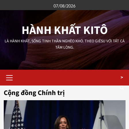
Skip
07/08/2026
to
content
HÀNH KHẤT KITÔ
LÀ HÀNH KHẤT, SỐNG TINH THẦN NGHÈO KHÓ. THEO GIÊSU VỚI TẤT CẢ
TẤM LÒNG.
Primary
>
Menu
Cộng đồng Chính trị