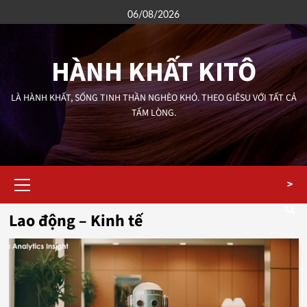
Skip
06/08/2026
to
content
HÀNH KHẤT KITÔ
LÀ HÀNH KHẤT, SỐNG TINH THẦN NGHÈO KHÓ. THEO GIÊSU VỚI TẤT CẢ
TẤM LÒNG.
Primary
>
Menu
Lao động – Kinh tế