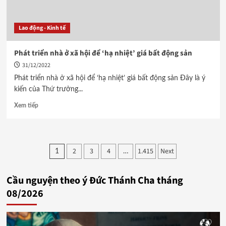
Lao động - Kinh tế
Phát triển nhà ở xã hội để ‘hạ nhiệt’ giá bất động sản
31/12/2022
Phát triển nhà ở xã hội để ‘hạ nhiệt’ giá bất động sản Đây là ý
kiến của Thứ trưởng...
Xem tiếp
Phân
2
3
4
1.415
Next
1
…
trang
Cầu nguyện theo ý Đức Thánh Cha tháng
bài
08/2026
viết