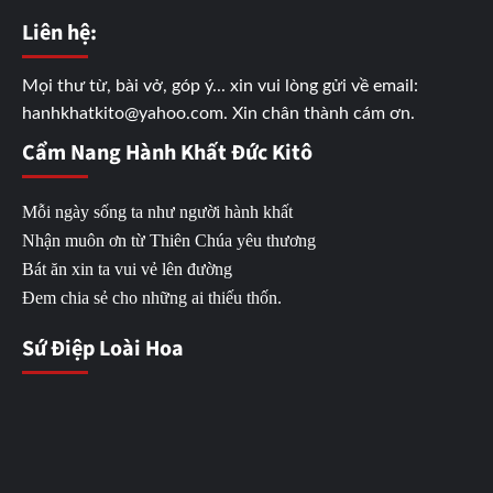
Liên hệ:
Mọi thư từ, bài vở, góp ý... xin vui lòng gửi về email:
hanhkhatkito@yahoo.com. Xin chân thành cám ơn.
Cẩm Nang Hành Khất Đức Kitô
Mỗi ngày sống ta như người hành khất
Nhận muôn ơn từ Thiên Chúa yêu thương
Bát ăn xin ta vui vẻ lên đường
Đem chia sẻ cho những ai thiếu thốn.
Sứ Điệp Loài Hoa