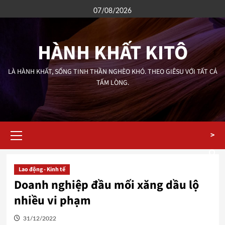
Skip
07/08/2026
to
content
HÀNH KHẤT KITÔ
LÀ HÀNH KHẤT, SỐNG TINH THẦN NGHÈO KHÓ. THEO GIÊSU VỚI TẤT CẢ
TẤM LÒNG.
Primary
>
Menu
Lao động - Kinh tế
Doanh nghiệp đầu mối xăng dầu lộ
nhiều vi phạm
31/12/2022