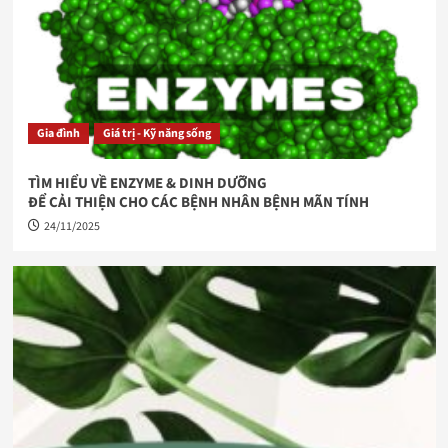
Gia đình
Giá trị - Kỹ năng sống
TÌM HIỂU VỀ ENZYME & DINH DƯỠNG
ĐỂ CẢI THIỆN CHO CÁC BỆNH NHÂN BỆNH MÃN TÍNH
24/11/2025