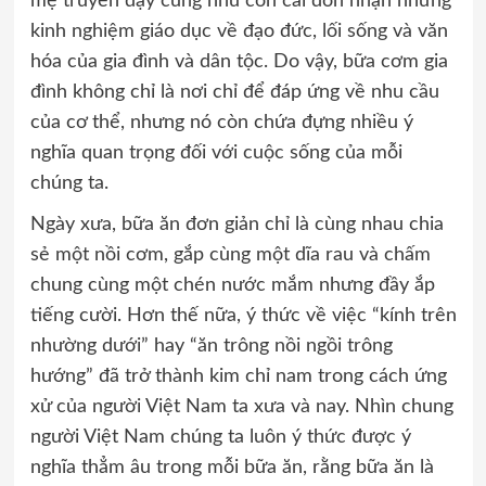
mẹ truyền dạy cũng như con cái đón nhận những
kinh nghiệm giáo dục về đạo đức, lối sống và văn
hóa của gia đình và dân tộc. Do vậy, bữa cơm gia
đình không chỉ là nơi chỉ để đáp ứng về nhu cầu
của cơ thể, nhưng nó còn chứa đựng nhiều ý
nghĩa quan trọng đối với cuộc sống của mỗi
chúng ta.
Ngày xưa, bữa ăn đơn giản chỉ là cùng nhau chia
sẻ một nồi cơm, gắp cùng một dĩa rau và chấm
chung cùng một chén nước mắm nhưng đầy ắp
tiếng cười. Hơn thế nữa, ý thức về việc “kính trên
nhường dưới” hay “ăn trông nồi ngồi trông
hướng” đã trở thành kim chỉ nam trong cách ứng
xử của người Việt Nam ta xưa và nay. Nhìn chung
người Việt Nam chúng ta luôn ý thức được ý
nghĩa thẳm âu trong mỗi bữa ăn, rằng bữa ăn là