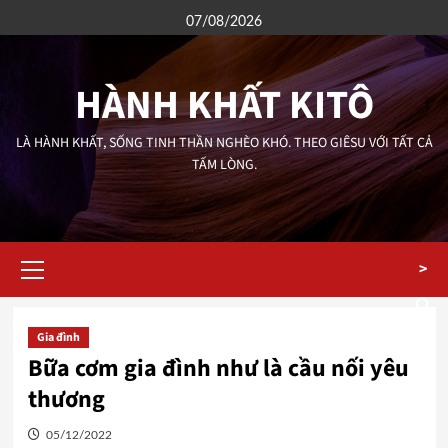
Skip
07/08/2026
to
content
HÀNH KHẤT KITÔ
LÀ HÀNH KHẤT, SỐNG TINH THẦN NGHÈO KHÓ. THEO GIÊSU VỚI TẤT CẢ
TẤM LÒNG.
Primary
>
Menu
Gia đình
Bữa cơm gia đình như là cầu nối yêu
thương
05/12/2022