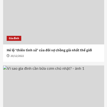
Gia đình
Hé lộ ‘thiên tình sử’ của đôi vợ chồng già nhất thế giới
20/12/2022