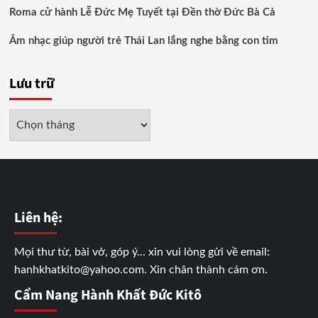
Roma cử hành Lễ Đức Mẹ Tuyết tại Đền thờ Đức Bà Cả
Âm nhạc giúp người trẻ Thái Lan lắng nghe bằng con tim
Lưu trữ
Lưu
trữ
Liên hệ:
Mọi thư từ, bài vở, góp ý... xin vui lòng gửi về email:
hanhkhatkito@yahoo.com. Xin chân thành cám ơn.
Cẩm Nang Hành Khất Đức Kitô