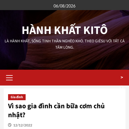
Skip
06/08/2026
to
content
HÀNH KHẤT KITÔ
LÀ HÀNH KHẤT, SỐNG TINH THẦN NGHÈO KHÓ. THEO GIÊSU VỚI TẤT CẢ
TẤM LÒNG.
Primary
>
Menu
Gia đình
Vì sao gia đình cần bữa cơm chủ
nhật?
12/12/2022