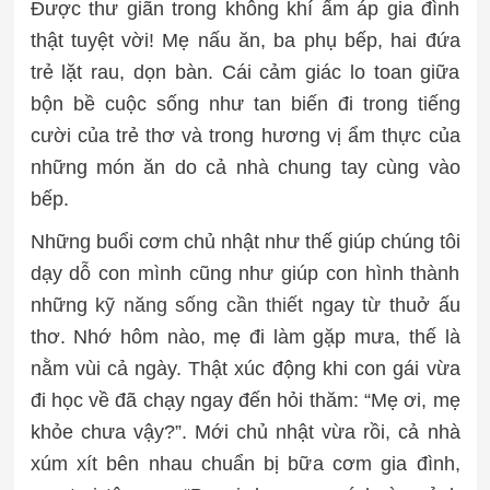
Được thư giãn trong không khí ấm áp gia đình
thật tuyệt vời! Mẹ nấu ăn, ba phụ bếp, hai đứa
trẻ lặt rau, dọn bàn. Cái cảm giác lo toan giữa
bộn bề cuộc sống như tan biến đi trong tiếng
cười của trẻ thơ và trong hương vị ẩm thực của
những món ăn do cả nhà chung tay cùng vào
bếp.
Những buổi cơm chủ nhật như thế giúp chúng tôi
dạy dỗ con mình cũng như giúp con hình thành
những
kỹ năng sống cần thiết
ngay từ thuở ấu
thơ. Nhớ hôm nào, mẹ đi làm gặp mưa, thế là
nằm vùi cả ngày. Thật xúc động khi con gái vừa
đi học về đã chạy ngay đến hỏi thăm: “Mẹ ơi, mẹ
khỏe chưa vậy?”. Mới chủ nhật vừa rồi, cả nhà
xúm xít bên nhau chuẩn bị bữa cơm gia đình,