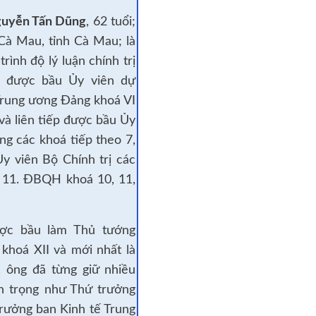
guyễn Tấn Dũng
, 62 tuổi;
Cà Mau, tỉnh Cà Mau; là
trình độ lý luận chính trị
g được bầu Ủy viên dự
rung ương Đảng khoá VI
 và liên tiếp được bầu Ủy
ng các khoá tiếp theo 7,
 Ủy viên Bộ Chính trị các
, 11. ĐBQH khoá 10, 11,
ược bầu làm Thủ tướng
khoá XII và mới nhất là
, ông đã từng giữ nhiều
n trọng như Thứ trưởng
rưởng ban Kinh tế Trung