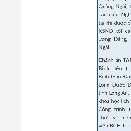
Quảng Ngãi; t
cao cấp. Ngh
tại khi được 
KSND tối ca
ương Đảng, 
Ngãi.
Chánh án TA
Bình,
tên th
Bình (Sáu Đạt
Long Đước Đ
tỉnh Long An.
khoa học lịch
Công trình t
chức vụ hiện
viên BCH Tru