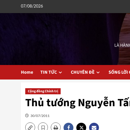
Skip
07/08/2026
to
content
LÀ HÀNH
Home
TIN TỨC
CHUYÊN ĐỀ
SỐNG LỜI
Cộng đồng Chính trị
Thủ tướng Nguyễn Tấn
30/07/2011