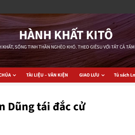
HÀNH KHẤT KITÔ
 KHẤT, SỐNG TINH THẦN NGHÈO KHÓ. THEO GIÊSU VỚI TẤT CẢ TẤM
 CHÚA
TÀI LIỆU – VĂN KIỆN
GIAO LƯU
Tủ sách L
 Dũng tái đắc cử