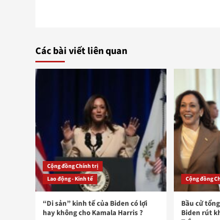
Các bài viết liên quan
Cộng đồng Chính trị
Lao động - Kinh tế
Cộng đồng Ch
“Di sản” kinh tế của Biden có lợi
Bầu cử tổng
hay không cho Kamala Harris ?
Biden rút k