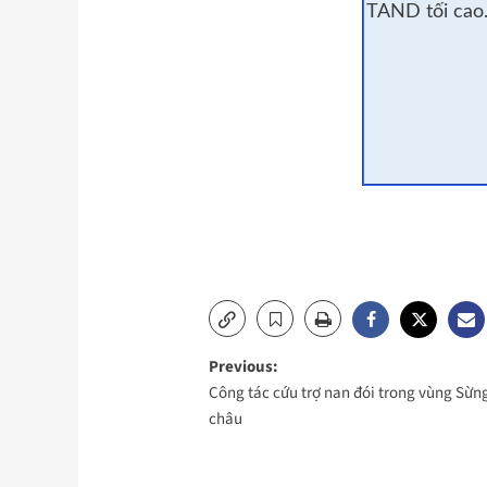
TAND tối cao
Post
Previous:
Công tác cứu trợ nan đói trong vùng Sừn
navigation
châu