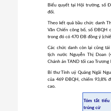
Biểu quyết tại Hội trường, số 
đối.
Theo kết quả bầu chức danh T
Văn Chiến công bố, số ĐBQH có
trong đó có 470 ĐB đồng ý (chi
Các chức danh còn lại cũng tái
tịch nước Nguyễn Thị Doan (
Chánh án TAND tối cao Trương H
Bí thư Tỉnh uỷ Quảng Ngãi Ng
của 469 ĐBQH, chiếm 93,8% để
cao.
Tóm tắt tiểu
trúng cử