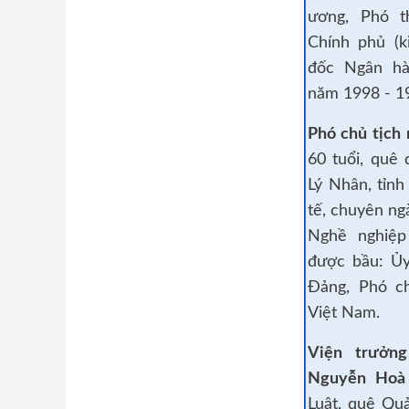
ương, Phó t
Chính phủ (
đốc Ngân hà
năm 1998 - 19
Phó chủ tịch
60 tuổi, quê
Lý Nhân, tỉn
tế, chuyên ng
Nghề nghiệp
được bầu: Ủ
Đảng, Phó c
Việt
Nam
.
Viện trưởn
Nguyễn Hoà
Luật, quê Quả