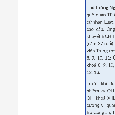
Thủ tướng N
quê quán TP 
cử nhân Luật, 
cao cấp. Ôn
khuyết BCH T
(năm 37 tuổi)
viên Trung ươ
8, 9, 10, 11;
khoá 8, 9, 10
12, 13.
Trước khi đ
nhiệm kỳ QH 
QH khoá XIII
cương vị qua
Bộ Công an, T