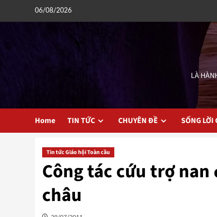
Skip
06/08/2026
to
content
LÀ HÀNH
Home
TIN TỨC
CHUYÊN ĐỀ
SỐNG LỜI
Tin tức Giáo hội Toàn cầu
Công tác cứu trợ nan
châu