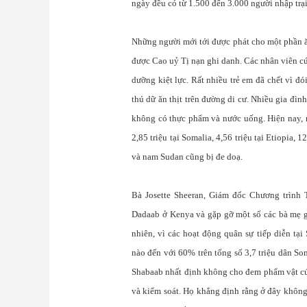
ngày đều có từ 1.500 đến 3.000 người nhập trại
Những người mới tới được phát cho một phần ă
được Cao uỷ Tị nạn ghi danh. Các nhân viên cứu
dưỡng kiệt lực. Rất nhiều trẻ em đã chết vì đó
thú dữ ăn thịt trên đường di cư. Nhiều gia đìn
không có thực phẩm và nước uống. Hiện nay, nạ
2,85 triệu tại Somalia, 4,56 triệu tại Etiopia
và nam Sudan cũng bị đe doạ.
Bà Josette Sheeran, Giám đốc Chương trình
Dadaab ở Kenya và gặp gỡ một số các bà mẹ gi
nhiên, vì các hoạt động quân sự tiếp diễn tạ
nào đến với 60% trên tổng số 3,7 triệu dân So
Shabaab nhất định không cho đem phẩm vật cứ
và kiểm soát. Họ khẳng định rằng ở đây không