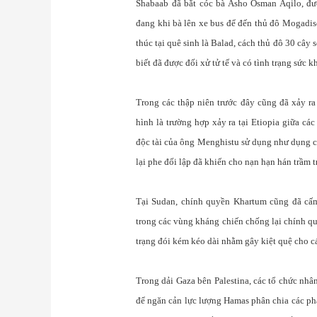
Shabaab đã bắt cóc bà Asho Osman Aqilo, đượ
đang khi bà lên xe bus để đến thủ đô Mogadis
thúc tại quê sinh là Balad, cách thủ đô 30 cây
biết đã được đối xử tử tế và có tình trạng sức kh
Trong các thập niên trước đây cũng đã xảy ra
hình là trường hợp xảy ra tại Etiopia giữa c
độc tài của ông Menghistu sử dụng như dụng c
lại phe đối lập đã khiến cho nạn hạn hán trầm 
Tại Sudan, chính quyền Khartum cũng đã cấm
trong các vùng kháng chiến chống lại chính qu
trạng đói kém kéo dài nhằm gây kiệt quệ cho c
Trong dải Gaza bên Palestina, các tổ chức nhâ
để ngăn cản lực lượng Hamas phân chia các ph