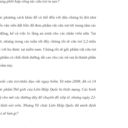
ang phối hợp công tác cứu trợ ra sao?
c phương cách khác để có thể đến với dân chúng bị đói như
 vận trên đất liền để đem phẩm vật cứu trợ tới trung tâm các
 động, kể cả việc lo lắng an ninh cho các nhân viên nữa. Tại
i, nhưng trong các tuần tới đây chúng tôi sẽ cứu trơ 2,2 triệu
i với họ được tại miền nam. Chúng tôi sẽ gửi phẩm vật cứu trợ
 phẩm có chất dinh dưỡng rất cao cho các trẻ em là thành phần
thảm này.
việc cứu trợ nhân đạo rất nguy hiểm. Từ năm 2008, đã có 14
ực phẩm Thế giới của Liên Hiệp Quốc bị thiệt mạng. Các binh
ý cho mở các đường dây để chuyển đồ tiếp tế, nhưng ngày 22-
i lệnh nói trên. Nhưng Tổ chức Liên Hiệp Quốc đã minh định
vị sẽ làm gì?