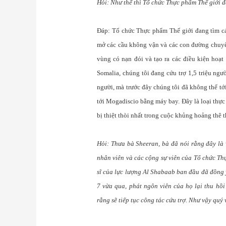
Hỏi: Như thế thì Tổ chức Thực phẩm Thế giới đ
Đáp: Tổ chức Thực phẩm Thế giới đang tìm cá
mở các cầu không vận và các con đường chuyển
vùng có nạn đói và tạo ra các điều kiện hoạt
Somalia, chúng tôi đang cứu trợ 1,5 triệu ngườ
người, mà trước đây chúng tôi đã không thể tớ
tới Mogadiscio bằng máy bay. Đây là loại thực
bị thiệt thòi nhất trong cuộc khủng hoảng thê 
Hỏi: Thưa bà Sheeran, bà đã nói rằng đây là 
nhân viên và các cộng sự viên của Tổ chức Th
sĩ của lực lượng Al Shabaab ban đầu đã đồng 
7 vừa qua, phát ngôn viên của họ lại thu hồ
rằng sẽ tiếp tục công tác cứu trợ. Như vậy quý 