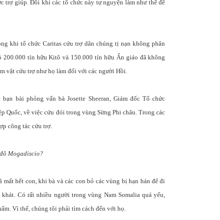
 trợ giúp. Đôi khi các tổ chức này tự nguyện làm như thế để
rong khi tổ chức Caritas cứu trợ dân chúng tị nạn không phân
 có 200.000 tín hữu Kitô và 150.000 tín hữu Ấn giáo đã không
 vật cứu trợ như họ làm đối với các người Hồi.
ác bạn bài phỏng vấn bà Josette Sheeran, Giám đốc Tổ chức
p Quốc, về việc cứu đói trong vùng Sừng Phi châu. Trong các
ợp công tác cứu trợ.
ủ đô Mogadiscio?
 mất hết con, khi bà và các con bỏ các vùng bị hạn hán để đi
i khát. Có rất nhiều người trong vùng Nam Somalia quá yếu,
ẩm. Vì thế, chúng tôi phải tìm cách đến với họ.