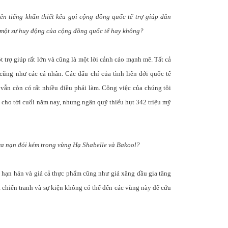
n tiếng khẩn thiết kêu gọi cộng đồng quốc tế trợ giúp dân
 một sự huy động của cộng đồng quốc tế hay không?
 trợ giúp rất lớn và cũng là một lời cảnh cáo mạnh mẽ. Tất cả
cũng như các cá nhân. Các dấu chỉ của tình liên đới quốc tế
ẫn còn có rất nhiều điều phải làm. Công việc của chúng tôi
i cho tới cuối năm nay, nhưng ngân quỹ thiếu hụt 342 triệu mỹ
ra nạn đói kém trong vùng Hạ Shabelle và Bakool?
n hạn hán và giá cả thực phẩm cũng như giá xăng dầu gia tăng
 chiến tranh và sự kiện không có thể đến các vùng này để cứu