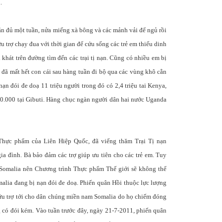
.
n đủ một tuần, nửa miếng xà bông và các mảnh vải để ngủ rồi
 trợ chạy đua với thời gian để cứu sống các trẻ em thiếu dinh
i khát trên đường tìm đến các trại tị nạn. Cũng có nhiều em bị
h đã mất hết con cái sau hàng tuần đi bộ qua các vùng khô cằn
n đói đe doạ 11 triệu người trong đó có 2,4 triệu tai Kenya,
, 120.000 tại Gibuti. Hàng chục ngàn người dân hai nước Uganda
 Thực phẩm của Liên Hiệp Quốc, đã viếng thăm Trại Tị nạn
a đình. Bà bảo đảm các trợ giúp ưu tiên cho các trẻ em. Tuy
i Somalia nên Chương trình Thực phẩm Thế giới sẽ không thể
malia đang bị nạn đói đe doạ. Phiến quân Hồi thuộc lực lượng
u trợ tới cho dân chúng miền nam Somalia do họ chiếm đóng
 có đói kém. Vào tuần trước đây, ngày 21-7-2011, phiến quân