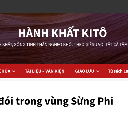
HÀNH KHẤT KITÔ
 KHẤT, SỐNG TINH THẦN NGHÈO KHÓ. THEO GIÊSU VỚI TẤT CẢ TẤM
 CHÚA
TÀI LIỆU – VĂN KIỆN
GIAO LƯU
Tủ sách L
 đói trong vùng Sừng Phi