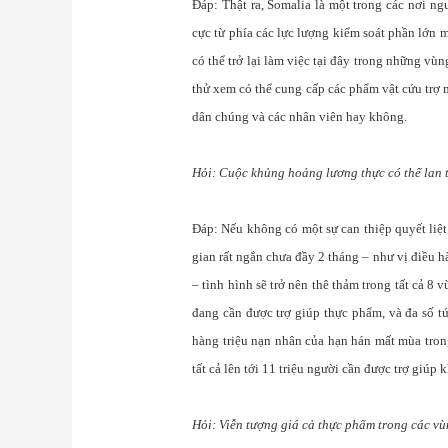
Đáp: Thật ra, Somalia là một trong các nơi ng
cực từ phía các lực lượng kiểm soát phần lớn 
có thể trở lại làm việc tại đây trong những vù
thử xem có thể cung cấp các phẩm vật cứu trợ
dân chúng và các nhân viên hay không.
Hỏi: Cuộc khủng hoảng lương thực có thể lan 
Đáp: Nếu không có một sự can thiệp quyết liệt
gian rất ngắn chưa đầy 2 tháng – như vị điều 
– tình hình sẽ trở nên thê thảm trong tất cả 8
đang cần được trợ giúp thực phẩm, và đa số t
hàng triệu nạn nhân của hạn hán mất mùa tron
tất cả lên tới 11 triệu người cần được trợ giúp 
Hỏi: Viễn tượng giá cả thực phẩm trong các vù