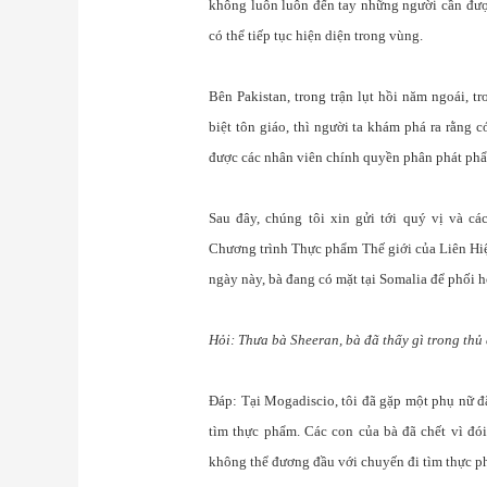
không luôn luôn đến tay những người cần được
có thể tiếp tục hiện diện trong vùng.
Bên Pakistan, trong trận lụt hồi năm ngoái, t
biệt tôn giáo, thì người ta khám phá ra rằng
được các nhân viên chính quyền phân phát phẩm
Sau đây, chúng tôi xin gửi tới quý vị và c
Chương trình Thực phẩm Thế giới của Liên Hiệ
ngày này, bà đang có mặt tại Somalia để phối h
Hỏi: Thưa bà Sheeran, bà đã thấy gì trong th
Đáp: Tại Mogadiscio, tôi đã gặp một phụ nữ đã
tìm thực phẩm. Các con của bà đã chết vì đó
không thể đương đầu với chuyến đi tìm thực ph