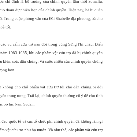
c chỉ định là bộ trưởng của chính quyền lâm thời Somalia,
cio tham dự phiên họp của chính quyền. Hiện nay, bà bị quản
 số. Trong cuộc phỏng vấn của Đài Shabelle địa phương, bà cho
oẻ tốt.
 các vụ cấm cứu trợ nạn đói trong vùng Sừng Phi châu. Điển
ác năm 1983-1985, khi các phẩm vật cứu trợ đã bị chính quyền
ụ kiểm soát dân chúng. Và cuộc chiến của chính quyền chống
trọng hơn.
 không cho chở phẩm vật cứu trợ tới cho dân chúng bị đói
yền trung ương. Trái lại, chính quyền thường cố ý để cho tình
ác bộ lạc Nam Sudan.
n đạo quốc tế và các tổ chức phi chính quyền đã không làm gì
ẩm vật cứu trợ như họ muốn. Và như thế, các phẩm vật cứu trợ