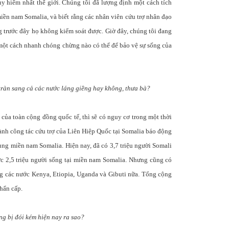
uy hiểm nhất thế giới. Chúng tôi đã lượng định một cách tích
miền nam Somalia, và biết rằng các nhân viên cứu trợ nhân đạo
ng trước đây họ không kiểm soát được. Giờ đây, chúng tôi đang
 một cách nhanh chóng chừng nào có thể để bảo vệ sự sống của
tràn sang cả các nước láng giềng hay không, thưa bà?
 của toàn cộng đồng quốc tế, thì sẽ có nguy cơ trong một thời
hành công tác cứu trợ của Liên Hiệp Quốc tại Somalia báo động
 vùng miền nam Somalia. Hiện nay, đã có 3,7 triệu người Somali
ức 2,5 triệu người sống tại miền nam Somalia. Nhưng cũng có
g các nước Kenya, Etiopia, Uganda và Gibuti nữa. Tổng cộng
khẩn cấp.
ng bị đói kém hiện nay ra sao?