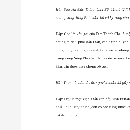
Hỏi: Sau khi Đức Thánh Cha Bênêđictô XVI lê
chúng vùng Sừng Phi châu, bà có hy vọng vào
Đáp: Các lời kêu gọi của Đức Thánh Cha là một
chúng ta đều phải dấn thân, các chính quyền 
đang chuyển động và đã được nhận ra, nhưng v
trong vùng Sừng Phi châu là để cứu trợ nạn đó
kim, cần được mau chóng bổ túc.
Hỏi: Thưa bà, đâu là các nguyên nhân đã gây 
Đáp: Đây là một việc khẩn cấp nảy sinh từ nạ
nhiều quá. Tuy nhiên, còn có các xung khắc và
trợ dân chúng.