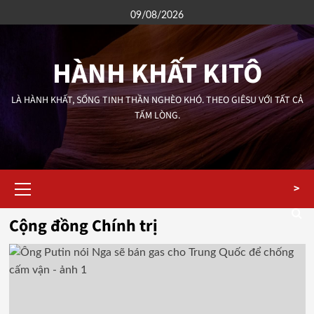
Skip
09/08/2026
to
content
HÀNH KHẤT KITÔ
LÀ HÀNH KHẤT, SỐNG TINH THẦN NGHÈO KHÓ. THEO GIÊSU VỚI TẤT CẢ
TẤM LÒNG.
Primary
>
Menu
Cộng đồng Chính trị