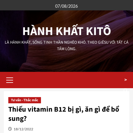
Skip
07/08/2026
to
content
HÀNH KHẤT KITÔ
LÀ HÀNH KHẤT, SỐNG TINH THẦN NGHÈO KHÓ. THEO GIÊSU VỚI TẤT CẢ
TẤM LÒNG.
Primary
>
Menu
Tư vấn - Thắc mắc
Thiếu vitamin B12 bị gì, ăn gì để bổ
sung?
18/12/2022