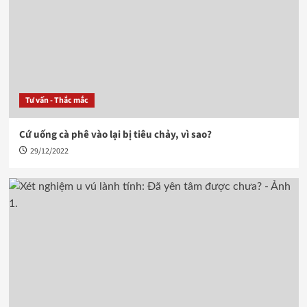
Tư vấn - Thắc mắc
Cứ uống cà phê vào lại bị tiêu chảy, vì sao?
29/12/2022