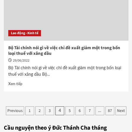
Lao động - Kinh tế
Bộ Tài chính nói gì về việc chỉ đề xuất giảm một trong bốn
loại thuế với xăng dầu
29/06/2022
Bộ Tài chính nói gì về việc chỉ đề xuất giảm một trong bốn loại
thuế với xăng dầu Bộ...
Xem tiếp
Phân
Previous
1
2
3
5
6
7
87
Next
4
…
trang
Cầu nguyện theo ý Đức Thánh Cha tháng