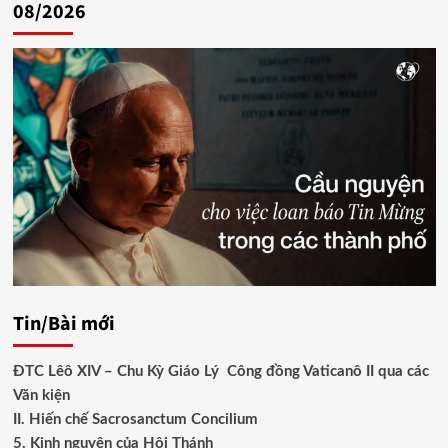
bài
08/2026
viết
Tin/Bài mới
ĐTC Lêô XIV – Chu Kỳ Giáo Lý Công đồng Vaticanô II qua các
Văn kiện
II. Hiến chế Sacrosanctum Concilium
5. Kinh nguyện của Hội Thánh