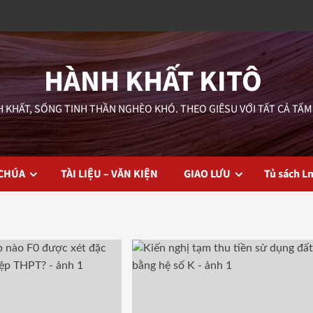
HÀNH KHẤT KITÔ
 KHẤT, SỐNG TINH THẦN NGHÈO KHÓ. THEO GIÊSU VỚI TẤT CẢ TẤM
 CHÚA
TÀI LIỆU – VĂN KIỆN
GIAO LƯU
Tủ sách L