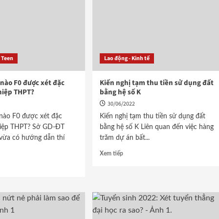
i Teen
Lao động - Kinh tế
nào F0 được xét đặc
Kiến nghị tạm thu tiền sử dụng đất
hiệp THPT?
bằng hệ số K
30/06/2022
nào F0 được xét đặc
Kiến nghị tạm thu tiền sử dụng đất
hiệp THPT? Sở GD-ĐT
bằng hệ số K Liên quan đến việc hàng
vừa có hướng dẫn thí
trăm dự án bất...
Xem tiếp