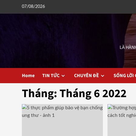
Skip
07/08/2026
to
content
LÀ HÀNH
Home
TIN TỨC
CHUYÊN ĐỀ
SỐNG LỜI
Tháng:
Tháng 6 2022