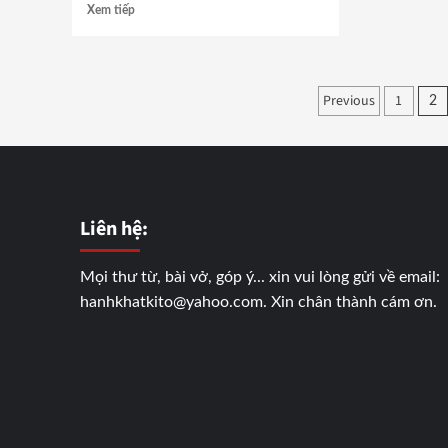
Xem tiếp
Phân
Previous
1
2
trang
bài
viết
Liên hệ:
Mọi thư từ, bài vở, góp ý... xin vui lòng gửi về email:
hanhkhatkito@yahoo.com. Xin chân thành cám ơn.