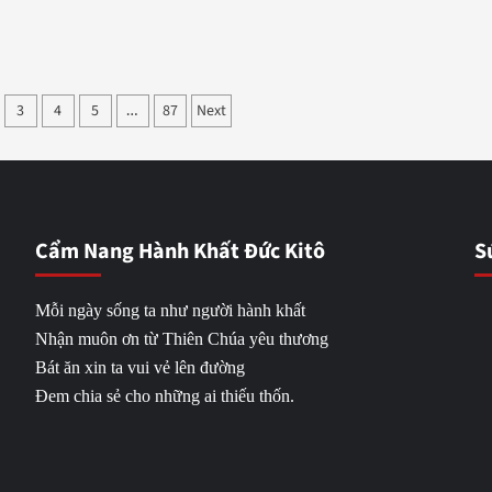
3
4
5
87
Next
…
Cẩm Nang Hành Khất Đức Kitô
S
Mỗi ngày sống ta như người hành khất
Nhận muôn ơn từ Thiên Chúa yêu thương
Bát ăn xin ta vui vẻ lên đường
Đem chia sẻ cho những ai thiếu thốn.