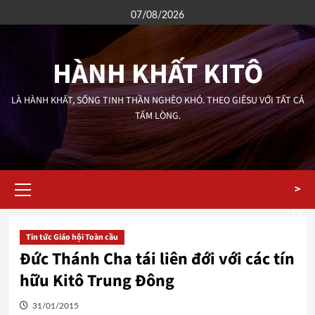
Skip
07/08/2026
to
content
HÀNH KHẤT KITÔ
LÀ HÀNH KHẤT, SỐNG TINH THẦN NGHÈO KHÓ. THEO GIÊSU VỚI TẤT CẢ
TẤM LÒNG.
Primary
>
Menu
Tin tức Giáo hội Toàn cầu
Đức Thánh Cha tái liên đới với các tín
hữu Kitô Trung Đông
31/01/2015