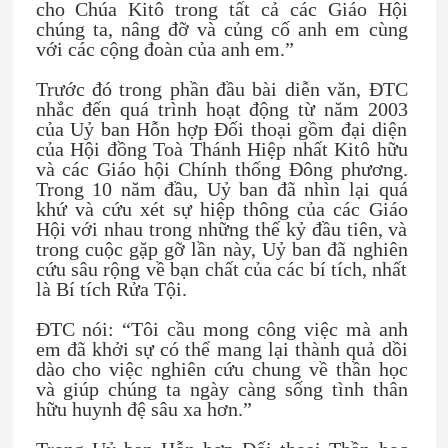
cho Chúa Kitô trong tất cả các Giáo Hội
chúng ta, nâng đỡ và củng cố anh em cùng
với các cộng đoàn của anh em.”
Trước đó trong phần đầu bài diễn văn, ĐTC
nhắc đến quá trình hoạt động từ năm 2003
của Uỷ ban Hỗn hợp Đối thoại gồm đại diện
của Hội đồng Toà Thánh Hiệp nhất Kitô hữu
và các Giáo hội Chính thống Đông phương.
Trong 10 năm đầu, Uỷ ban đã nhìn lại quá
khứ và cứu xét sự hiệp thông của các Giáo
Hội với nhau trong những thế kỷ đầu tiên, và
trong cuộc gặp gỡ lần này, Uỷ ban đã nghiên
cứu sâu rộng về bạn chất của các bí tích, nhất
là Bí tích Rửa Tội.
ĐTC nói: “Tôi cầu mong công việc mà anh
em đã khởi sự có thể mang lại thành quả dồi
dào cho việc nghiên cứu chung về thần học
và giúp chúng ta ngày càng sống tình thân
hữu huynh đệ sâu xa hơn.”