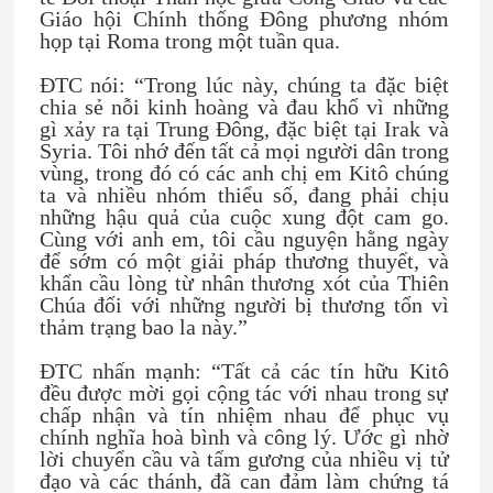
Giáo hội Chính thống Đông phương nhóm
họp tại Roma trong một tuần qua.
ĐTC nói: “Trong lúc này, chúng ta đặc biệt
chia sẻ nỗi kinh hoàng và đau khổ vì những
gì xảy ra tại Trung Đông, đặc biệt tại Irak và
Syria. Tôi nhớ đến tất cả mọi người dân trong
vùng, trong đó có các anh chị em Kitô chúng
ta và nhiều nhóm thiểu số, đang phải chịu
những hậu quả của cuộc xung đột cam go.
Cùng với anh em, tôi cầu nguyện hằng ngày
để sớm có một giải pháp thương thuyết, và
khẩn cầu lòng từ nhân thương xót của Thiên
Chúa đối với những người bị thương tổn vì
thảm trạng bao la này.”
ĐTC nhấn mạnh: “Tất cả các tín hữu Kitô
đều được mời gọi cộng tác với nhau trong sự
chấp nhận và tín nhiệm nhau để phục vụ
chính nghĩa hoà bình và công lý. Ước gì nhờ
lời chuyển cầu và tấm gương của nhiều vị tử
đạo và các thánh, đã can đảm làm chứng tá