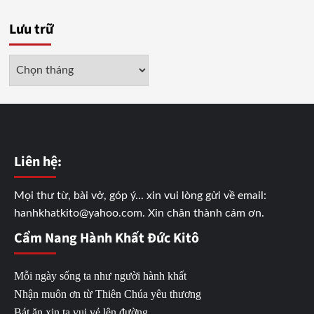
Lưu trữ
Lưu
trữ
Liên hệ:
Mọi thư từ, bài vở, góp ý... xin vui lòng gửi về email:
hanhkhatkito@yahoo.com. Xin chân thành cám ơn.
Cẩm Nang Hành Khất Đức Kitô
Mỗi ngày sống ta như người hành khất
Nhận muôn ơn từ Thiên Chúa yêu thương
Bát ăn xin ta vui vẻ lên đường