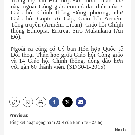
Trong Uỷ ban Hỗn hợp Đối thoại Thần học
này, ngoài Công giáo còn có đại diện của 7
Giáo hội Chính thống Đông phương, như
Giáo hội Copte Ai Cập, Giáo hội Arméni
Tông truyền (Arméni, Liban), Giáo hội Chính
thống Ethiopia, Eritrea, Siro Malankara (Ấn
Độ).
Ngoài ra cũng có Uỷ ban Hỗn hợp Quốc tế
Đối thoại Thần học giữa Giáo hội Công giáo
và 14 Giáo hội Chính thống, đông đảo hơn
với gần 60 thành viên. (SD 30-1-2015)
Post
Previous:
Tổng kết hoạt động năm 2014 của Ban Y tế – Xã hội
navigation
Next: