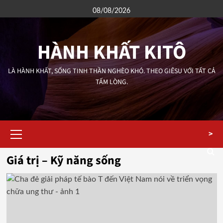
Skip
08/08/2026
to
content
HÀNH KHẤT KITÔ
LÀ HÀNH KHẤT, SỐNG TINH THẦN NGHÈO KHÓ. THEO GIÊSU VỚI TẤT CẢ
TẤM LÒNG.
Primary
>
Menu
Giá trị – Kỹ năng sống