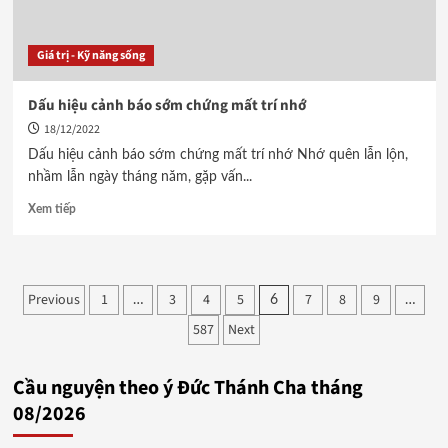
Giá trị - Kỹ năng sống
Dấu hiệu cảnh báo sớm chứng mất trí nhớ
18/12/2022
Dấu hiệu cảnh báo sớm chứng mất trí nhớ Nhớ quên lẫn lộn,
nhầm lẫn ngày tháng năm, gặp vấn...
Xem tiếp
Phân
Previous
1
3
4
5
7
8
9
…
6
…
587
Next
trang
bài
Cầu nguyện theo ý Đức Thánh Cha tháng
viết
08/2026