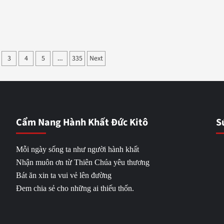
3
4
5
335
Next
…
Cẩm Nang Hành Khất Đức Kitô
S
Mỗi ngày sống ta như người hành khất
Nhận muôn ơn từ Thiên Chúa yêu thương
Bát ăn xin ta vui vẻ lên đường
Đem chia sẻ cho những ai thiếu thốn.