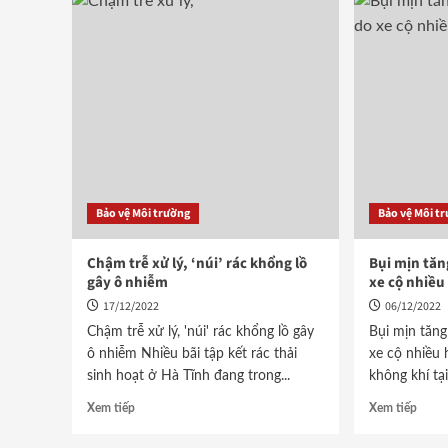
Bảo vệ Môi trường
Bảo vệ Môi t
Chậm trễ xử lý, ‘núi’ rác khổng lồ
Bụi mịn tăn
gây ô nhiễm
xe cộ nhiều
17/12/2022
06/12/2022
Chậm trễ xử lý, 'núi' rác khổng lồ gây
Bụi mịn tăn
ô nhiễm Nhiều bãi tập kết rác thải
xe cộ nhiều 
sinh hoạt ở Hà Tĩnh đang trong...
không khí tạ
Xem tiếp
Xem tiếp