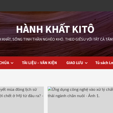
HÀNH KHẤT KITÔ
 KHẤT, SỐNG TINH THẦN NGHÈO KHÓ. THEO GIÊSU VỚI TẤT CẢ TẤM
 CHÚA
TÀI LIỆU – VĂN KIỆN
GIAO LƯU
Tủ sách L