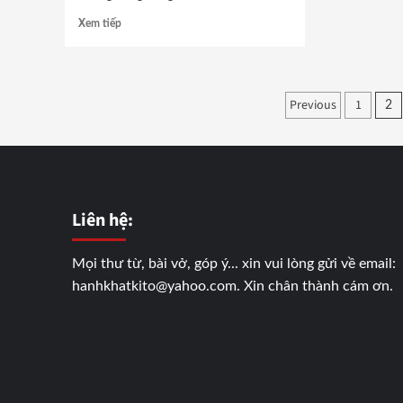
Xem tiếp
Phân
Previous
1
2
trang
bài
viết
Liên hệ:
Mọi thư từ, bài vở, góp ý... xin vui lòng gửi về email:
hanhkhatkito@yahoo.com. Xin chân thành cám ơn.