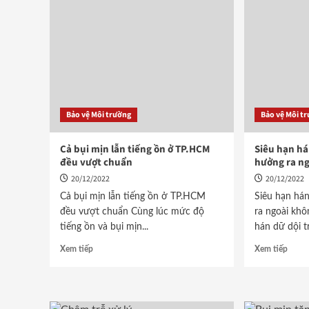
Bảo vệ Môi trường
Bảo vệ Môi t
Cả bụi mịn lẫn tiếng ồn ở TP.HCM
Siêu hạn há
đều vượt chuẩn
hưởng ra ng
20/12/2022
20/12/2022
Cả bụi mịn lẫn tiếng ồn ở TP.HCM
Siêu hạn hán
đều vượt chuẩn Cùng lúc mức độ
ra ngoài khô
tiếng ồn và bụi mịn...
hán dữ dội tr
Xem tiếp
Xem tiếp