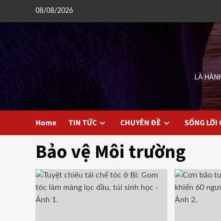
Skip
08/08/2026
to
content
LÀ HÀNH
Home
TIN TỨC
CHUYÊN ĐỀ
SỐNG LỜI
Bảo vệ Môi trường