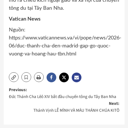
mở ra chiều kích ngoại giao và xã hội của chuyến
tông du tại Tây Ban Nha.
Vatican News
Nguồn:
https://www.vaticannews.va/vi/pope/news/2026-
06/duc-thanh-cha-den-madrid-gap-go-quoc-
vuong-va-hoang-hau-tbn.html
Post
Previous:
Đức Thánh Cha Lêô XIV bắt đầu chuyến tông du Tây Ban Nha
navigation
Next:
Thánh Vịnh LỄ MÌNH VÀ MÁU THÁNH CHÚA KITÔ