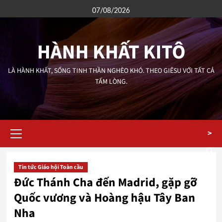
Skip
07/08/2026
to
content
HÀNH KHẤT KITÔ
LÀ HÀNH KHẤT, SỐNG TINH THẦN NGHÈO KHÓ. THEO GIÊSU VỚI TẤT CẢ
TẤM LÒNG.
Primary
>
Menu
Tin tức Giáo hội Toàn cầu
Đức Thánh Cha đến Madrid, gặp gỡ
Quốc vương và Hoàng hậu Tây Ban
Nha