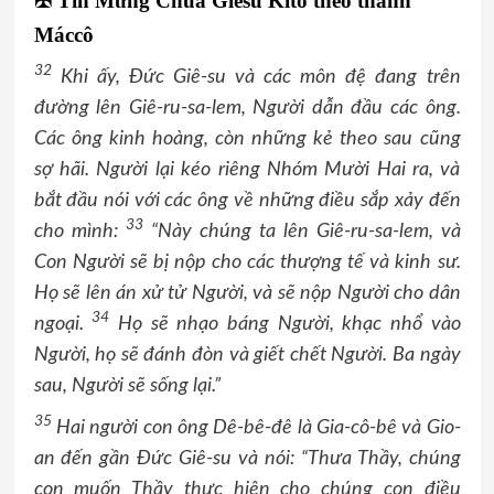
✠
Tin Mừng Chúa Giêsu Kitô theo thánh
Máccô
32
Khi ấy, Đức Giê-su và các môn đệ đang trên
đường lên Giê-ru-sa-lem, Người dẫn đầu các ông.
Các ông kinh hoàng, còn những kẻ theo sau cũng
sợ hãi. Người lại kéo riêng Nhóm Mười Hai ra, và
bắt đầu nói với các ông về những điều sắp xảy đến
33
cho mình:
“Này chúng ta lên Giê-ru-sa-lem, và
Con Người sẽ bị nộp cho các thượng tế và kinh sư.
Họ sẽ lên án xử tử Người, và sẽ nộp Người cho dân
34
ngoại.
Họ sẽ nhạo báng Người, khạc nhổ vào
Người, họ sẽ đánh đòn và giết chết Người. Ba ngày
sau, Người sẽ sống lại.”
35
Hai người con ông Dê-bê-đê là Gia-cô-bê và Gio-
an đến gần Đức Giê-su và nói: “Thưa Thầy, chúng
con muốn Thầy thực hiện cho chúng con điều