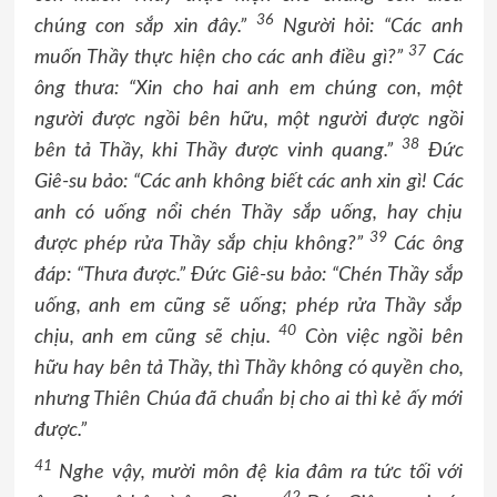
36
chúng con sắp xin đây.”
Người hỏi: “Các anh
37
muốn Thầy thực hiện cho các anh điều gì?”
Các
ông thưa: “Xin cho hai anh em chúng con, một
người được ngồi bên hữu, một người được ngồi
38
bên tả Thầy, khi Thầy được vinh quang.”
Đức
Giê-su bảo: “Các anh không biết các anh xin gì! Các
anh có uống nổi chén Thầy sắp uống, hay chịu
39
được phép rửa Thầy sắp chịu không?”
Các ông
đáp: “Thưa được.” Đức Giê-su bảo: “Chén Thầy sắp
uống, anh em cũng sẽ uống; phép rửa Thầy sắp
40
chịu, anh em cũng sẽ chịu.
Còn việc ngồi bên
hữu hay bên tả Thầy, thì Thầy không có quyền cho,
nhưng Thiên Chúa đã chuẩn bị cho ai thì kẻ ấy mới
được.”
41
Nghe vậy, mười môn đệ kia đâm ra tức tối với