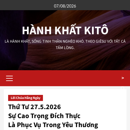
Skip
07/08/2026
to
content
HÀNH KHẤT KITÔ
LÀ HÀNH KHẤT, SỐNG TINH THẦN NGHÈO KHÓ. THEO GIÊSU VỚI TẤT CẢ
TẤM LÒNG.
Primary
>
Menu
Lời Chúa Hằng Ngày
Thứ Tư 27.5.2026
Sự Cao Trọng Đích Thực
Là Phục Vụ Trong Yêu Thương