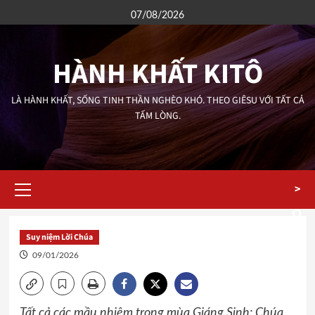
07/08/2026
HÀNH KHẤT KITÔ
LÀ HÀNH KHẤT, SỐNG TINH THẦN NGHÈO KHÓ. THEO GIÊSU VỚI TẤT CẢ
TẤM LÒNG.
>
Suy niệm Lời Chúa
09/01/2026
Tất cả các mầu nhiệm trong mùa Giáng Sinh: Chúa