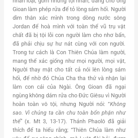
nhân loại, gồm những tội nhân, đang chờ ông
Gioan làm phép rửa để tỏ lòng sám hối. Người
dìm thân xác mình trong dòng nước sông
Jordan để hoà mình với toàn thể vũ trụ vật
chất đã bị tội lỗi con người làm cho nhơ bẩn,
đã phải chịu sự hư nát cùng với con người.
Trong tư cách là Con Thiên Chúa làm người,
mang thể xác giống như mọi người, mọi vật,
Người thay mặt cho tất cả nói lên lòng sám
hối, để nhờ đó Chúa Cha tha thứ và nhận lại
làm con cái của Ngài. Ông Gioan đã ngại
ngùng không dám rửa cho Đức Giêsu vì Người
hoàn toàn vô tội, nhưng Người nói: “
Không
sao. Vì chúng ta cần chu toàn bổn phận như
thế
” (x. Mt 3, 13-17). Thánh Phaolô đã giải
thích để ta hiểu rằng; “Thiên Chúa làm như