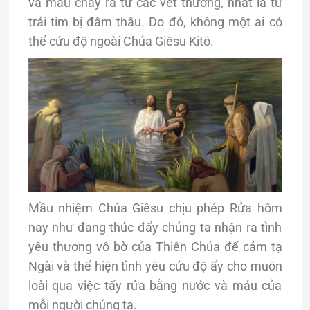
và máu chảy ra từ các vết thương, nhất là từ
trái tim bị đâm thâu. Do đó, không một ai có
thể cứu độ ngoài Chúa Giêsu Kitô.
Mầu nhiệm Chúa Giêsu chịu phép Rửa hôm
nay như đang thúc đẩy chúng ta nhận ra tình
yêu thương vô bờ của Thiên Chúa để cảm tạ
Ngài và thể hiện tình yêu cứu độ ấy cho muôn
loài qua việc tẩy rửa bằng nước và máu của
mỗi người chúng ta.