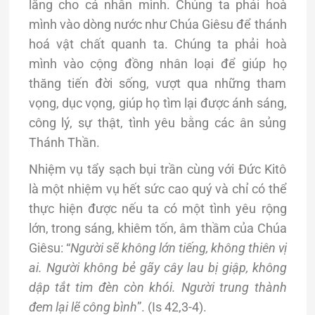
lắng cho cá nhân mình. Chúng ta phải hoà
mình vào dòng nước như Chúa Giêsu để thánh
hoá vật chất quanh ta. Chúng ta phải hoà
mình vào cộng đồng nhân loại để giúp họ
thăng tiến đời sống, vượt qua những tham
vọng, dục vọng, giúp họ tìm lại được ánh sáng,
công lý, sự thật, tình yêu bằng các ân sủng
Thánh Thần.
Nhiệm vụ tẩy sạch bụi trần cùng với Đức Kitô
là một nhiệm vụ hết sức cao quý và chỉ có thể
thực hiện được nếu ta có một tình yêu rộng
lớn, trong sáng, khiêm tốn, âm thầm của Chúa
Giêsu: “
Người sẽ không lớn tiếng, không thiên vị
ai. Người không bẻ gãy cây lau bị giập, không
dập tắt tim đèn còn khói. Người trung thành
đem lại lẽ công bình
”. (Is 42,3-4).