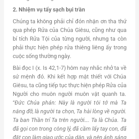
2. Nhiệm vụ tẩy sạch bụi trần
Chúng ta không phải chỉ đón nhận ơn tha thứ
qua phép Rửa của Chúa Giêsu, cũng như qua
bí tích Rửa Tội của từng người, nhưng ta còn
phải thực hiện phép rửa thiêng liêng ấy trong
cuộc sống thường ngày.
Bài đọc I (x. Is 42,1-7) hôm nay nhắc nhở ta về
sứ mệnh đó. Khi kết hợp mật thiết với Chúa
Giêsu, ta cũng tiếp tục thực hiện phép Rửa của
Người cho muôn người muôn vật quanh ta.
“
Đức Chúa phán: Này là người tôi tớ mà Ta
nâng đỡ, là người ta chọn, Ta hài lòng về người.
Ta ban Thần trí Ta trên người…. Ta là Chúa. Ta
đã gọi con trong công lý, đã cầm lấy tay con, đã
đặt con làm giao ước của dân, và nên ánh sáng