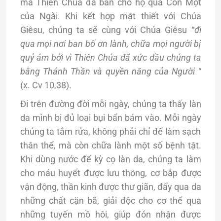
mà Thiên Chúa đã ban cho họ qua Con Một
của Ngài. Khi kết hợp mật thiết với Chúa
Giêsu, chúng ta sẽ cùng với Chúa Giêsu “
đi
qua mọi nơi ban bố ơn lành, chữa mọi người bị
quỷ ám bởi vì Thiên Chúa đã xức dầu chúng ta
bằng Thánh Thần và quyền năng của Người
“
(x. Cv 10,38).
Đi trên đường đời mỗi ngày, chúng ta thấy làn
da mình bị đủ loại bụi bẩn bám vào. Mỗi ngày
chúng ta tắm rửa, không phải chỉ để làm sạch
thân thể, mà còn chữa lành một số bệnh tật.
Khi dùng nước để kỳ cọ làn da, chúng ta làm
cho máu huyết được lưu thông, cơ bắp được
vận động, thần kinh được thư giãn, đẩy qua da
những chất cặn bã, giải độc cho cơ thể qua
những tuyến mồ hôi, giúp đón nhận được