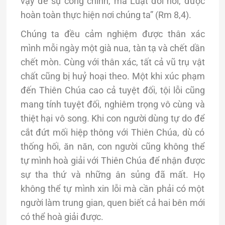
vậy để sự công chính, mà Luật đòi hỏi, được
hoàn toàn thực hiện nơi chúng ta” (Rm 8,4).
Chúng ta đều cảm nghiệm được thân xác
mình mỗi ngày một già nua, tàn tạ và chết dần
chết mòn. Cùng với thân xác, tất cả vũ trụ vật
chất cũng bị huỷ hoại theo. Một khi xúc phạm
đến Thiên Chúa cao cả tuyệt đối, tội lỗi cũng
mang tính tuyệt đối, nghiêm trọng vô cùng và
thiệt hại vô song. Khi con người dùng tự do để
cắt đứt mối hiệp thông với Thiên Chúa, dù có
thống hối, ăn năn, con người cũng không thể
tự mình hoà giải với Thiên Chúa để nhận được
sự tha thứ và những ân sủng đã mất. Họ
không thể tự mình xin lỗi mà cần phải có một
người làm trung gian, quen biết cả hai bên mới
có thể hoà giải được.