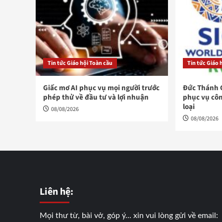
Tin tức Giáo hội Toàn cầu
Tin tức Giáo 
Giấc mơ AI phục vụ mọi người trước
Đức Thánh 
phép thử về đầu tư và lợi nhuận
phục vụ côn
loại
08/08/2026
08/08/2026
Liên hệ:
Mọi thư từ, bài vở, góp ý... xin vui lòng gửi về email: