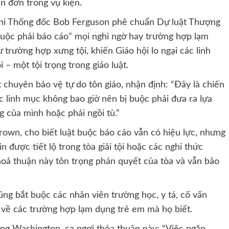
n đơn trong vụ kiện.
khi Thống đốc Bob Ferguson phê chuẩn Dự luật Thượng
 buộc phải báo cáo” mọi nghi ngờ hay trường hợp lạm
ừ trường hợp xưng tội, khiến Giáo hội lo ngại các linh
 – một tội trọng trong giáo luật.
 chuyên bảo vệ tự do tôn giáo, nhận định: “Đây là chiến
c linh mục không bao giờ nên bị buộc phải đưa ra lựa
ng của mình hoặc phải ngồi tù.”
own, cho biết luật buộc báo cáo vẫn có hiệu lực, nhưng
 được tiết lộ trong tòa giải tội hoặc các nghi thức
hoả thuận này tôn trọng phán quyết của tòa và vẫn bảo
ũng bắt buộc các nhân viên trường học, y tá, cố vấn
o về các trường hợp lạm dụng trẻ em mà họ biết.
ng Washington, ca ngợi thỏa thuận này: “Việc ngăn