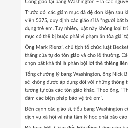
Công giáo tại bang Washington – là các nguyê
Trước đó, các giám mục đã đệ đơn kiện sau 
viện 5375, quy định các giáo sĩ là “người bắt
dụng trẻ em. Tuy nhiên, luật này không loại tr
mục có thể bị buộc phải vi phạm ấn tòa giải tội
Ông Mark Rienzi, chủ tịch tổ chức luật Becket
thắng của tự do tôn giáo và cho lẽ thường. Cá
chọn bất khả thi là phản bội lời thề thiêng liê
Tổng chưởng lý bang Washington, ông Nick Br
sẽ không được áp dụng đối với những thông tin
tương tự của các tôn giáo khác. Theo ông, “T
đảm các biện pháp bảo vệ trẻ em”.
Bên cạnh các giáo sĩ, tiểu bang Washington c
dịch vụ xã hội và nhà tâm lý học phải báo cá
Bà Jean Hill, Giám đốc Hội đồng Công giáo ba