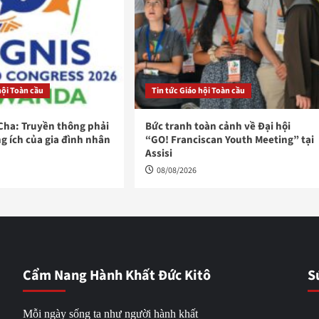
hội Toàn cầu
Tin tức Giáo hội Toàn cầu
Cha: Truyền thông phải
Bức tranh toàn cảnh về Đại hội
g ích của gia đình nhân
“GO! Franciscan Youth Meeting” tại
Assisi
08/08/2026
Cẩm Nang Hành Khất Đức Kitô
S
Mỗi ngày sống ta như người hành khất