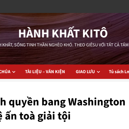
HÀNH KHẤT KITÔ
 KHẤT, SỐNG TINH THẦN NGHÈO KHÓ. THEO GIÊSU VỚI TẤT CẢ TẤM
 CHÚA
TÀI LIỆU – VĂN KIỆN
GIAO LƯU
Tủ sách L
nh quyền bang Washington
ấn toà giải tội