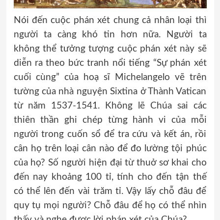
Nói đến cuộc phán xét chung cả nhân loại thì
người ta càng khó tin hơn nữa. Người ta
không thể tưởng tượng cuộc phán xét này sẽ
diễn ra theo bức tranh nổi tiếng “Sự phán xét
cuối cùng” của hoạ sĩ Michelangelo vẽ trên
tường của nhà nguyện Sixtina ở Thành Vatican
từ năm 1537-1541. Không lẽ Chúa sai các
thiên thần ghi chép từng hành vi của mỗi
người trong cuốn sổ để tra cứu và kết án, rồi
cân họ trên loại cân nào để đo lường tội phúc
của họ? Số người hiện đại từ thuở sơ khai cho
đến nay khoảng 100 tỉ, tính cho đến tận thế
có thể lên đến vài trăm tỉ. Vậy lấy chỗ đâu để
quy tụ mọi người? Chỗ đâu để họ có thể nhìn
thấy và nghe được lời phán xét của Chúa?