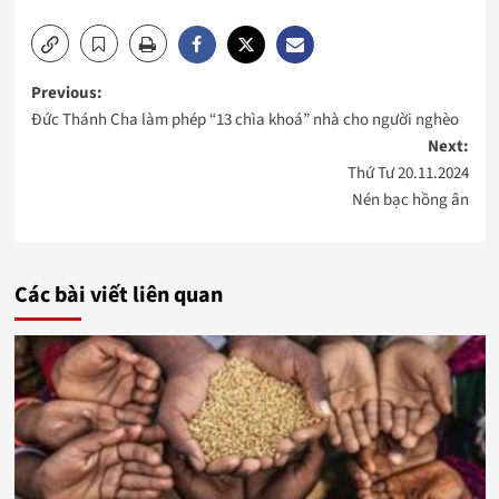
Post
Previous:
Đức Thánh Cha làm phép “13 chìa khoá” nhà cho người nghèo
navigation
Next:
Thứ Tư 20.11.2024
Nén bạc hồng ân
Các bài viết liên quan