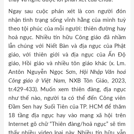
Ngay sau cuộc phán xét là con người đón
nhận tình trạng sống vĩnh hằng của mình tuỳ
theo tội phúc của mỗi người: thiên đường hay
hoả ngục. Nhiều tín hữu Công giáo đã nhầm
lẫn chúng với Niết Bàn và địa ngục của Phật
giáo, với thiên giới và địa ngục của Ấn Độ
giáo, Hồi giáo và nhiều tôn giáo khác (x. Lm.
Antôn Nguyễn Ngọc Sơn,
Hội Nhập Văn hoá
Công giáo ở Việt Nam,
NXB Tôn Giáo, 2023,
tr.429-433). Muốn xem thiên đàng, địa ngục
như thế nào, người ta có thể đến Công viên
Đầm Sen hay Suối Tiên của TP. HCM để thăm
18 tầng địa ngục hay vào mạng xã hội trên
Internet gõ chữ “Thiên đàng/hoả ngục” sẽ tìm
thấy nhiều video loại này. Nhiều tín hữu vẫn