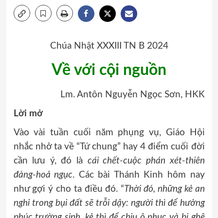
Chúa Nhật XXXIII TN B 2024
Về với cội nguồn
Lm. Antôn Nguyễn Ngọc Sơn, HKK
Lời mở
Vào vài tuần cuối năm phụng vụ, Giáo Hội
nhắc nhở ta về “Tứ chung” hay 4 điểm cuối đời
cần lưu ý, đó là
cái chết-cuộc phán xét-thiên
đàng-hoả ngục
. Các bài Thánh Kinh hôm nay
như gợi ý cho ta điều đó. “
Thời đó, những kẻ an
nghỉ trong bụi đất sẽ trỗi dậy: người thì để hưởng
phúc trường sinh, kẻ thì để chịu ô nhục và bị ghê