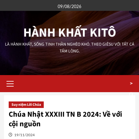
Skip
09/08/2026
to
content
HÀNH KHẤT KITÔ
LÀ HÀNH KHẤT, SỐNG TINH THẦN NGHÈO KHÓ. THEO GIÊSU VỚI TẤT CẢ
TẤM LÒNG.
Primary
>
Menu
Suy niệm Lời Chúa
Chúa Nhật XXXIII TN B 2024: Về với
cội nguồn
19/11/2024