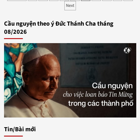
Next
trang
bài
Cầu nguyện theo ý Đức Thánh Cha tháng
viết
08/2026
Tin/Bài mới