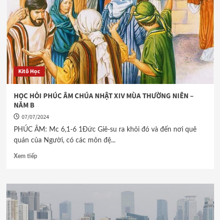
Kitô Học
HỌC HỎI PHÚC ÂM CHÚA NHẬT XIV MÙA THƯỜNG NIÊN –
NĂM B
07/07/2024
PHÚC ÂM: Mc 6,1-6 1Đức Giê-su ra khỏi đó và đến nơi quê
quán của Người, có các môn đệ...
Xem tiếp