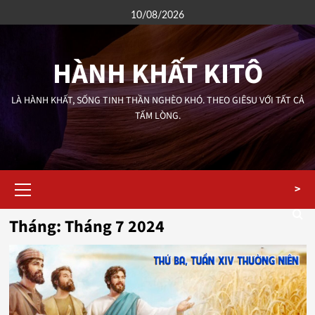
Skip
10/08/2026
to
content
HÀNH KHẤT KITÔ
LÀ HÀNH KHẤT, SỐNG TINH THẦN NGHÈO KHÓ. THEO GIÊSU VỚI TẤT CẢ
TẤM LÒNG.
Primary
>
Menu
Tháng:
Tháng 7 2024