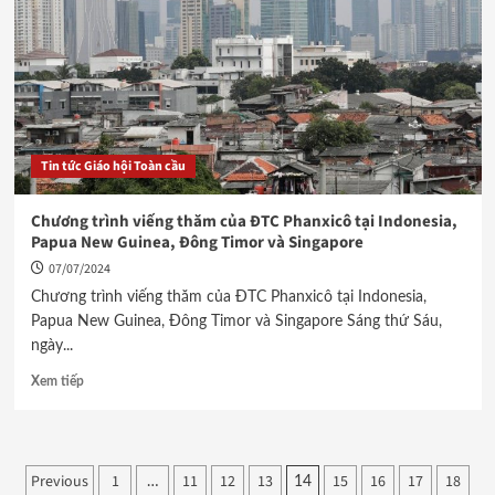
Tin tức Giáo hội Toàn cầu
Chương trình viếng thăm của ĐTC Phanxicô tại Indonesia,
Papua New Guinea, Đông Timor và Singapore
07/07/2024
Chương trình viếng thăm của ĐTC Phanxicô tại Indonesia,
Papua New Guinea, Đông Timor và Singapore Sáng thứ Sáu,
ngày...
Xem tiếp
Phân
Previous
1
11
12
13
15
16
17
18
…
14