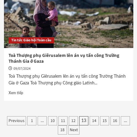
Tin tức Giáo hội Toàn cầu
Toà Thượng phụ Giêrusalem lên án vụ tấn công Trường
Thánh Gia ở Gaza
09/07/2024
Toà Thượng phụ Giêrusalem lên án vụ tấn công Trường Thánh
Gia ở Gaza Toà Thượng phụ Công giáo Latinh...
Xem tiếp
Phân
Previous
1
10
11
12
14
15
16
…
13
…
18
Next
trang