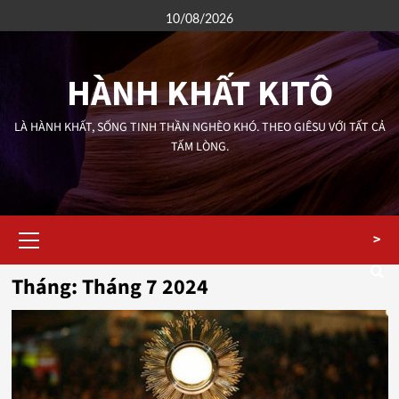
Skip
10/08/2026
to
content
HÀNH KHẤT KITÔ
LÀ HÀNH KHẤT, SỐNG TINH THẦN NGHÈO KHÓ. THEO GIÊSU VỚI TẤT CẢ
TẤM LÒNG.
Primary
>
Menu
Tháng:
Tháng 7 2024