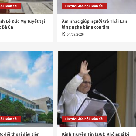
hội Toàn cầu
Tin tức Giáo hội Toàn cầu
h Lễ Đức Mẹ Tuyết tại
Âm nhạc giúp người trẻ Thái Lan
c Bà Cả
lắng nghe bằng con tim
04/08/2026
hội Toàn cầu
Tin tức Giáo hội Toàn cầu
ức đối thoại đầu tiên
Kinh Truyền Tin (2/8): Không gì bị