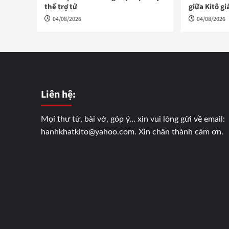
thế trợ tử
giữa Kitô gi
04/08/2026
04/08/2026
Liên hệ:
Mọi thư từ, bài vở, góp ý... xin vui lòng gửi về email:
hanhkhatkito@yahoo.com. Xin chân thành cám ơn.