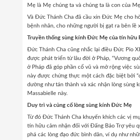
Mẹ là Mẹ chúng ta và chúng ta là con của M
Và Đức Thánh Cha đã cầu xin Đức Mẹ cho hòa 
bệnh nhân, cho những người bị gạt ra bên lề 
Truyền thống sùng kính Đức Mẹ của tín hữu
Đức Thánh Cha cũng nhắc lại điều Đức Pio XI
được phát triển từ lâu đời ở Pháp, “Vương qu
ở Pháp đã góp phần cổ vũ và mở rộng việc s
này được chứng thực một cách đặc biệt bởi “
dường như tán thành và xác nhận lòng sùng kí
Massabielle này.
Duy trì và củng cố lòng sùng kính Đức Mẹ
Từ đó Đức Thánh Cha khuyến khích các vị mục
tín hữu cảm nhận đối với Đấng Bảo Trợ yêu qu
phá các lòng đạo đức bình dân, ví dụ như nhữ