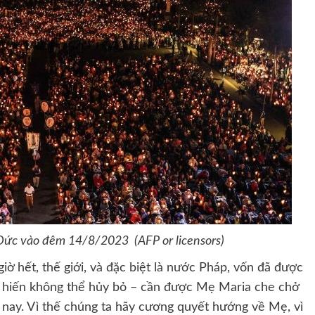
 Đức vào đêm 14/8/2023 (AFP or licensors)
ờ hết, thế giới, và đặc biệt là nước Pháp, vốn đã được
h hiến không thể hủy bỏ – cần được Mẹ Maria che chở
 nay. Vì thế chúng ta hãy cương quyết hướng về Mẹ, vì