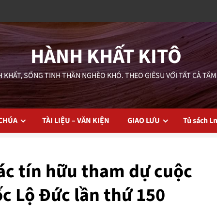
HÀNH KHẤT KITÔ
 KHẤT, SỐNG TINH THẦN NGHÈO KHÓ. THEO GIÊSU VỚI TẤT CẢ TẤM
 CHÚA
TÀI LIỆU – VĂN KIỆN
GIAO LƯU
Tủ sách L
các tín hữu tham dự cuộc
 Lộ Đức lần thứ 150