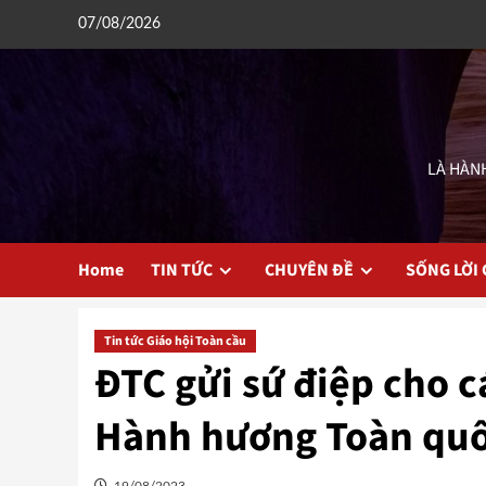
Skip
07/08/2026
to
content
LÀ HÀNH
Home
TIN TỨC
CHUYÊN ĐỀ
SỐNG LỜI
Tin tức Giáo hội Toàn cầu
ĐTC gửi sứ điệp cho 
Hành hương Toàn quốc