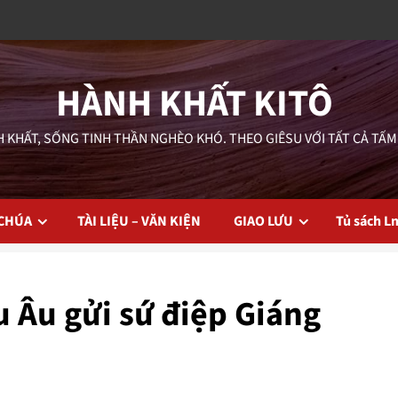
HÀNH KHẤT KITÔ
 KHẤT, SỐNG TINH THẦN NGHÈO KHÓ. THEO GIÊSU VỚI TẤT CẢ TẤM
 CHÚA
TÀI LIỆU – VĂN KIỆN
GIAO LƯU
Tủ sách L
u Âu gửi sứ điệp Giáng