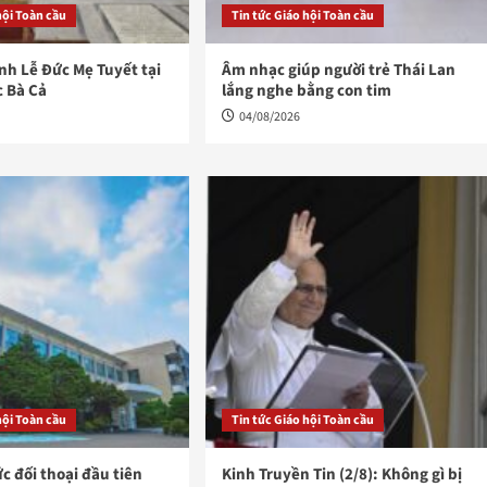
hội Toàn cầu
Tin tức Giáo hội Toàn cầu
h Lễ Đức Mẹ Tuyết tại
Âm nhạc giúp người trẻ Thái Lan
c Bà Cả
lắng nghe bằng con tim
04/08/2026
hội Toàn cầu
Tin tức Giáo hội Toàn cầu
ức đối thoại đầu tiên
Kinh Truyền Tin (2/8): Không gì bị