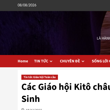
Skip
08/08/2026
to
content
LÀ HÀNH
Home
TIN TỨC
CHUYÊN ĐỀ
SỐNG LỜI
Tin tức Giáo hội Toàn cầu
Các Giáo hội Kitô châ
Sinh