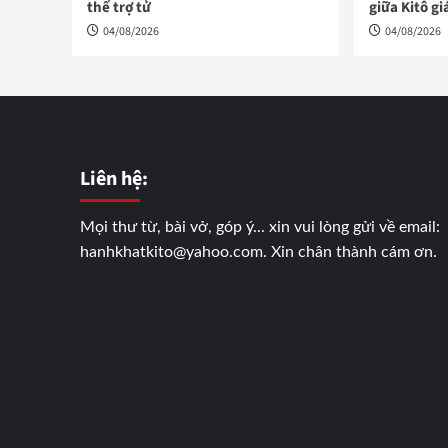
thế trợ tử
giữa Kitô gi
04/08/2026
04/08/2026
Liên hệ:
Mọi thư từ, bài vở, góp ý... xin vui lòng gửi về email:
hanhkhatkito@yahoo.com. Xin chân thành cám ơn.