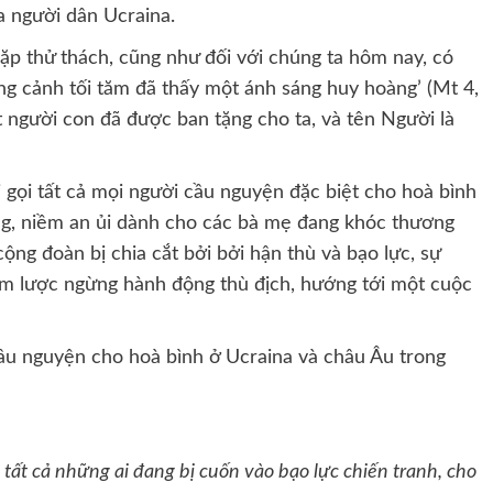
a người dân Ucraina.
gặp thử thách, cũng như đối với chúng ta hôm nay, có
ng cảnh tối tăm đã thấy một ánh sáng huy hoàng’ (Mt 4,
ột người con đã được ban tặng cho ta, và tên Người là
i gọi tất cả mọi người cầu nguyện đặc biệt cho hoà bình
ng, niềm an ủi dành cho các bà mẹ đang khóc thương
ộng đoàn bị chia cắt bởi bởi hận thù và bạo lực, sự
âm lược ngừng hành động thù địch, hướng tới một cuộc
 cầu nguyện cho hoà bình ở Ucraina và châu Âu trong
tất cả những ai đang bị cuốn vào bạo lực chiến tranh, cho