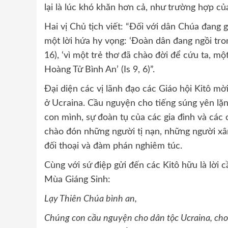
lại là lúc khó khăn hơn cả, như trường hợp củ
Hai vị Chủ tịch viết: “Đối với dân Chúa đang 
một lời hứa hy vọng: ‘Đoàn dân đang ngồi tro
16), ‘vì một trẻ thơ đã chào đời để cứu ta, m
Hoàng Tử Bình An’ (Is 9, 6)”.
Đại diện các vị lãnh đạo các Giáo hội Kitô mờ
ở Ucraina. Cầu nguyện cho tiếng súng yên lặ
con mình, sự đoàn tụ của các gia đình và các c
chào đón những người tị nạn, những người x
đối thoại và đàm phán nghiêm túc.
Cùng với sứ điệp gửi đến các Kitô hữu là lời
Mùa Giáng Sinh:
Lạy Thiên Chúa bình an,
Chúng con cầu nguyện cho dân tộc Ucraina, cho 