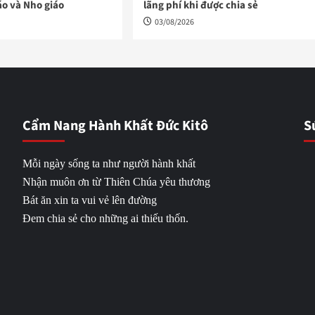
áo và Nho giáo
lãng phí khi được chia sẻ
03/08/2026
Cẩm Nang Hành Khất Đức Kitô
S
Mỗi ngày sống ta như người hành khất
Nhận muôn ơn từ Thiên Chúa yêu thương
Bát ăn xin ta vui vẻ lên đường
Đem chia sẻ cho những ai thiếu thốn.