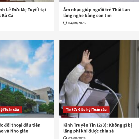
h Lễ Đức Mẹ Tuyết tại
Âm nhạc giúp người trẻ Thái Lan
c Bà Cả
lắng nghe bằng con tim
04/08/2026
hội Toàn cầu
Tin tức Giáo hội Toàn cầu
ức đối thoại đầu tiên
Kinh Truyền Tin (2/8): Không gì bị
áo và Nho giáo
lãng phí khi được chia sẻ
03/08/2026