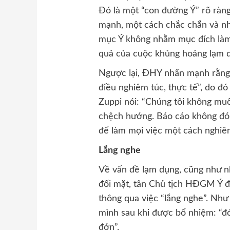
Đó là một “con đường Ý” rõ ràn
mạnh, một cách chắc chắn và nh
mục Ý không nhằm mục đích làm 
quả của cuộc khủng hoảng lạm 
Ngược lại, ĐHY nhấn mạnh rằng
điều nghiêm túc, thực tế”, do đ
Zuppi nói: “Chúng tôi không muố
chệch hướng. Báo cáo không đón
để làm mọi việc một cách nghiêm
Lắng nghe
Về vấn đề lạm dụng, cũng như n
đối mặt, tân Chủ tịch HĐGM Ý đã
thông qua việc “lắng nghe”. Như
mình sau khi được bổ nhiệm: “đó
đớn”.