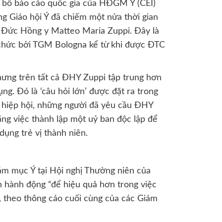
ng bố báo cáo quốc gia của HĐGM Ý (CEI)
g Giáo hội Ý đã chiếm một nửa thời gian
a Đức Hồng y Matteo Maria Zuppi. Đây là
 chức bởi TGM Bologna kể từ khi được ĐTC
.
hưng trên tất cả ĐHY Zuppi tập trung hơn
ụng. Đó là ‘câu hỏi lớn’ được đặt ra trong
 hiệp hội, những người đã yêu cầu ĐHY
ằng việc thành lập một uỷ ban độc lập để
dụng trẻ vị thành niên.
ám mục Ý tại Hội nghị Thường niên của
hành động “để hiệu quả hơn trong việc
, theo thông cáo cuối cùng của các Giám