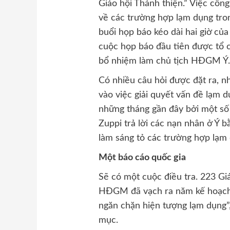
Giáo hội Thánh thiện.” Việc cô
về các trường hợp lạm dụng tron
buổi họp báo kéo dài hai giờ củ
cuộc họp báo đầu tiên được tổ
bổ nhiệm làm chủ tịch HĐGM Ý
Có nhiều câu hỏi được đặt ra, n
vào việc giải quyết vấn đề lạm d
những tháng gần đây bởi một số
Zuppi trả lời các nạn nhân ở Ý b
làm sáng tỏ các trường hợp lạm 
Một báo cáo quốc gia
Sẽ có một cuộc điều tra. 223 Gi
HĐGM đã vạch ra năm kế hoạch 
ngăn chặn hiện tượng lạm dụng”
mục.