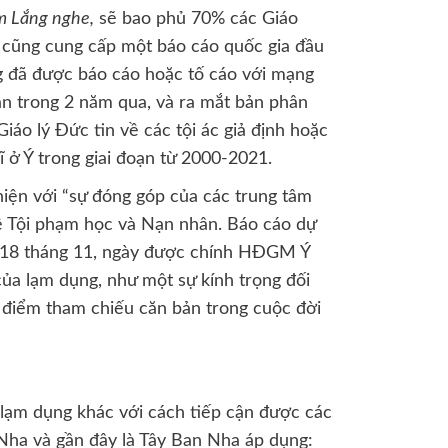
m Lắng nghe,
sẽ bao phủ 70% các Giáo
 cũng cung cấp một báo cáo quốc gia đầu
g đã được báo cáo hoặc tố cáo với mạng
hận trong 2 năm qua, và ra mắt bản phân
Giáo lý Đức tin về các tội ác giả định hoặc
ĩ ở Ý trong giai đoạn từ 2000-2021.
iện với “sự đóng góp của các trung tâm
về Tội phạm học và Nạn nhân. Báo cáo dự
ày 18 tháng 11, ngày được chính HĐGM Ý
ủa lạm dụng, như một sự kính trọng đối
 điểm tham chiếu căn bản trong cuộc đời
c lạm dụng khác với cách tiếp cận được các
Nha và gần đây là Tây Ban Nha áp dụng: