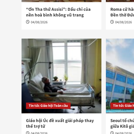
“Ơn Tha thứ Assisi”: Dấu chỉ của
Roma cử hàn
nền hoà bình không vũ trang
Đền thờ Đứ
04/08/2026
04/08/2026
Tin tức Giáo hội Toàn cầu
Tin tức Giáo 
Giáo hội Úc đề xuất giải pháp thay
Seoul tổ ch
thế trợ tử
giữa Kitô gi
04/08/2026
04/08/2026