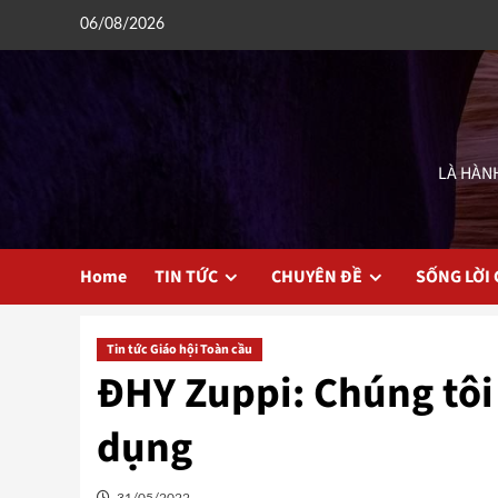
Skip
06/08/2026
to
content
LÀ HÀNH
Home
TIN TỨC
CHUYÊN ĐỀ
SỐNG LỜI
Tin tức Giáo hội Toàn cầu
ĐHY Zuppi: Chúng tôi
dụng