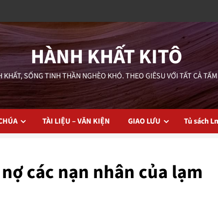
HÀNH KHẤT KITÔ
 KHẤT, SỐNG TINH THẦN NGHÈO KHÓ. THEO GIÊSU VỚI TẤT CẢ TẤM
 CHÚA
TÀI LIỆU – VĂN KIỆN
GIAO LƯU
Tủ sách L
 nợ các nạn nhân của lạm