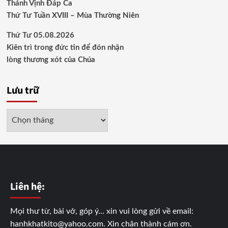
Thánh Vịnh Đáp Ca
Thứ Tư Tuần XVIII – Mùa Thường Niên
Thứ Tư 05.08.2026
Kiên trì trong đức tin để đón nhận
lòng thương xót của Chúa
Lưu trữ
Lưu
trữ
Liên hệ:
Mọi thư từ, bài vở, góp ý... xin vui lòng gửi về email:
hanhkhatkito@yahoo.com. Xin chân thành cám ơn.