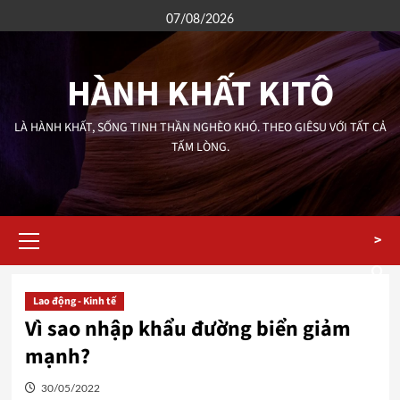
Skip
07/08/2026
to
content
HÀNH KHẤT KITÔ
LÀ HÀNH KHẤT, SỐNG TINH THẦN NGHÈO KHÓ. THEO GIÊSU VỚI TẤT CẢ
TẤM LÒNG.
Primary
>
Menu
Lao động - Kinh tế
Vì sao nhập khẩu đường biển giảm
mạnh?
30/05/2022