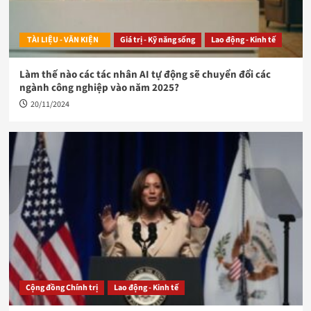
TÀI LIỆU - VĂN KIỆN
Giá trị - Kỹ năng sống
Lao động - Kinh tế
Làm thế nào các tác nhân AI tự động sẽ chuyển đổi các
ngành công nghiệp vào năm 2025?
20/11/2024
Cộng đồng Chính trị
Lao động - Kinh tế