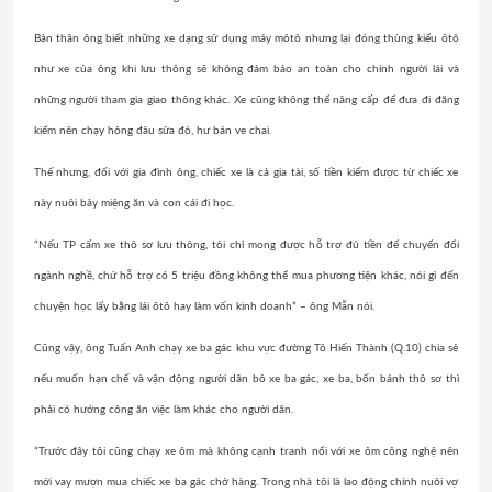
Bản thân ông biết những xe dạng sử dụng máy môtô nhưng lại đóng thùng kiểu ôtô
như xe của ông khi lưu thông sẽ không đảm bảo an toàn cho chính người lái và
những người tham gia giao thông khác. Xe cũng không thể nâng cấp để đưa đi đăng
kiểm nên chạy hỏng đâu sửa đó, hư bán ve chai.
Thế nhưng, đối với gia đình ông, chiếc xe là cả gia tài, số tiền kiếm được từ chiếc xe
này nuôi bảy miệng ăn và con cái đi học.
“Nếu TP cấm xe thô sơ lưu thông, tôi chỉ mong được hỗ trợ đủ tiền để chuyển đổi
ngành nghề, chứ hỗ trợ có 5 triệu đồng không thể mua phương tiện khác, nói gì đến
chuyện học lấy bằng lái ôtô hay làm vốn kinh doanh” – ông Mẫn nói.
Cũng vậy, ông Tuấn Anh chạy xe ba gác khu vực đường Tô Hiến Thành (Q.10) chia sẻ
nếu muốn hạn chế và vận động người dân bỏ xe ba gác, xe ba, bốn bánh thô sơ thì
phải có hướng công ăn việc làm khác cho người dân.
“Trước đây tôi cũng chạy xe ôm mà không cạnh tranh nổi với xe ôm công nghệ nên
mới vay mượn mua chiếc xe ba gác chở hàng. Trong nhà tôi là lao động chính nuôi vợ