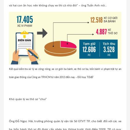
và hai con ăn học nên không chạy xe thì cả nhà đói” – ông Tuấn Anh nói…
Kết quả kiểm tra xử lý xe công nông, xe cơ giới ba bánh, xe thô sơ ba, bốn bánh vi phạm trật tự an
toàn giao thông của Công an TP.HCM từ năm 2013 đến nay – Đồ hoạ: T.ĐẠT
Khó quản lý xe thô sơ “chui”
Ông Đỗ Ngọc Hải, trưởng phòng quản lý vận tải Sở GTVT TP, cho biết đối với các xe
ba, bốn bánh thô sơ đã được cấp phép lưu thông trước thời điểm 2009, TP có quy