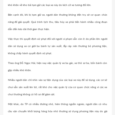
khó khăn về kho bãi tạm giữ các loại xe này do kích cỡ xe tương đối lớn.
Bên cạnh đó, khi bị tạm giữ xe, người dân thường không đến trụ sở cơ quan chức
năng để giải quyết. Quá trình tịch thu, tiêu hủy xe phải tiến hành nhiều công đoạn
dẫn đến kéo dài thời gian thực hiện.
Việc thực thi quyết định xử phạt đối với người vi phạm vẫn còn ít do phần lớn người
dân sử dụng xe cơ giới ba bánh tự sản xuất, lắp ráp nên thường bỏ phương tiện,
không chấp hành quyết định xử phạt.
Theo ông Đỗ Ngọc Hải, hiện nay việc quản lý xe ba gác, xe thô sơ ba, bốn bánh còn
gặp nhiều khó khăn.
Nhiều người dân chỉ nhìn vào sự tiện dụng của các loại xe này để sử dụng, các cơ sở
chui vẫn sản xuất lén lút, rất khó cho việc quản lý của cơ quan chức năng vì các xe
chui thường không có hồ sơ để giám sát.
Mặt khác, do TP có nhiều đường nhỏ, hẻm thông ngoằn ngoèo, người dân có nhu
cầu vận chuyển khối lượng hàng hóa nhỏ thường sử dụng phương tiện này do giá