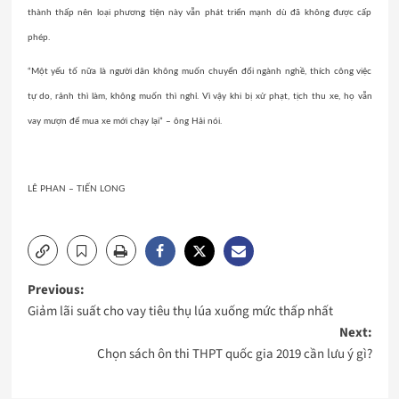
thành thấp nên loại phương tiện này vẫn phát triển mạnh dù đã không được cấp
phép.
“Một yếu tố nữa là người dân không muốn chuyển đổi ngành nghề, thích công việc
tự do, rảnh thì làm, không muốn thì nghỉ. Vì vậy khi bị xử phạt, tịch thu xe, họ vẫn
vay mượn để mua xe mới chạy lại” – ông Hải nói.
LÊ PHAN – TIẾN LONG
Post
Previous:
Giảm lãi suất cho vay tiêu thụ lúa xuống mức thấp nhất
navigation
Next:
Chọn sách ôn thi THPT quốc gia 2019 cần lưu ý gì?