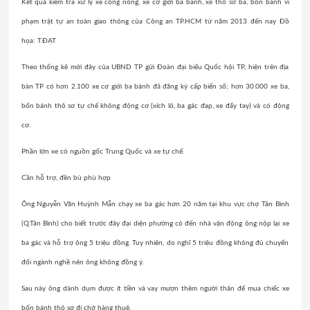
Kết quả kiểm tra xử lý xe công nông, xe cơ giới ba bánh,
xe thô sơ
ba, bốn bánh vi
phạm trật tự an toàn giao thông của Công an TP.HCM từ năm 2013 đến nay Đồ
họa: T.ĐẠT
Theo thống kê mới đây của UBND TP gửi Đoàn đại biểu Quốc hội TP, hiện trên địa
bàn TP có hơn 2.100 xe cơ giới ba bánh đã đăng ký cấp biển số; hơn 30.000 xe ba,
bốn bánh thô sơ tự chế không động cơ (xích lô, ba gác đạp, xe đẩy tay) và có động
cơ.
Phần lớn xe có nguồn gốc Trung Quốc và xe tự chế.
Cần hỗ trợ, đền bù phù hợp
Ông Nguyễn Văn Huỳnh Mẫn chạy
xe ba gác
hơn 20 năm tại khu vực chợ Tân Bình
(Q.Tân Bình) cho biết trước đây đại diện phường có đến nhà vận động ông nộp lại xe
ba gác và hỗ trợ ông 5 triệu đồng. Tuy nhiên, do nghĩ 5 triệu đồng không đủ chuyển
đổi ngành nghề nên ông không đồng ý.
Sau này ông dành dụm được ít tiền và vay mượn thêm người thân để mua chiếc xe
bốn bánh thô sơ đi chở hàng thuê.