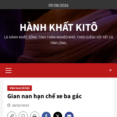
Skip
09/08/2026
to
content
HÀNH KHẤT KITÔ
LÀ HÀNH KHẤT, SỐNG TINH THẦN NGHÈO KHÓ. THEO GIÊSU VỚI TẤT CẢ
TẤM LÒNG.
Primary
>
Menu
Văn hoá Xã hội
Gian nan hạn chế xe ba gác
28/02/2019