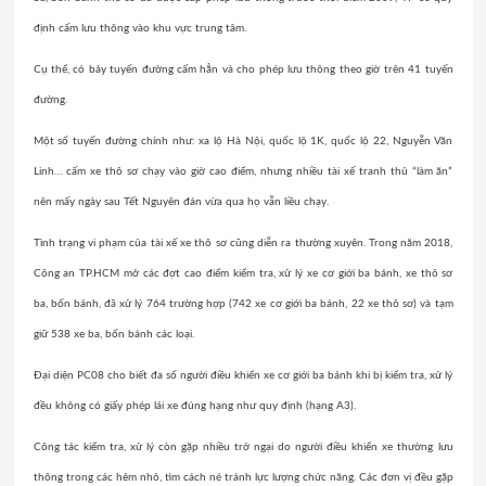
định cấm lưu thông vào khu vực trung tâm.
Cụ thể, có bảy tuyến đường cấm hẳn và cho phép lưu thông theo giờ trên 41 tuyến
đường.
Một số tuyến đường chính như: xa lộ Hà Nội, quốc lộ 1K, quốc lộ 22, Nguyễn Văn
Linh… cấm xe thô sơ chạy vào giờ cao điểm, nhưng nhiều tài xế tranh thủ “làm ăn”
nên mấy ngày sau Tết Nguyên đán vừa qua họ vẫn liều chạy.
Tình trạng vi phạm của tài xế xe thô sơ cũng diễn ra thường xuyên. Trong năm 2018,
Công an TP.HCM mở các đợt cao điểm kiểm tra, xử lý xe cơ giới ba bánh, xe thô sơ
ba, bốn bánh, đã xử lý 764 trường hợp (742 xe cơ giới ba bánh, 22 xe thô sơ) và tạm
giữ 538 xe ba, bốn bánh các loại.
Đại diện PC08 cho biết đa số người điều khiển xe cơ giới ba bánh khi bị kiểm tra, xử lý
đều không có giấy phép lái xe đúng hạng như quy định (hạng A3).
Công tác kiểm tra, xử lý còn gặp nhiều trở ngại do người điều khiển xe thường lưu
thông trong các hẻm nhỏ, tìm cách né tránh lực lượng chức năng. Các đơn vị đều gặp