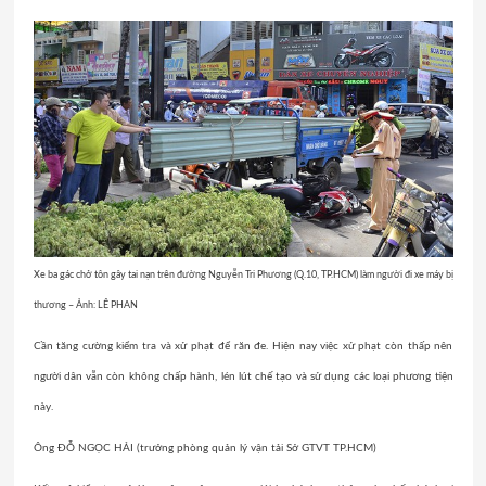
Xe ba gác chở tôn gây tai nạn trên đường Nguyễn Tri Phương (Q.10, TP.HCM) làm người đi xe máy bị
thương – Ảnh: LÊ PHAN
Cần tăng cường kiểm tra và xử phạt để răn đe. Hiện nay việc xử phạt còn thấp nên
người dân vẫn còn không chấp hành, lén lút chế tạo và sử dụng các loại phương tiện
này.
Ông ĐỖ NGỌC HẢI (trưởng phòng quản lý vận tải Sở GTVT TP.HCM)