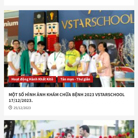
Hoạt động Hành Khất Kitô
Tản mạn - Thư giãn
MỘT SỐ HÌNH ẢNH KHÁM CHỮA BỆNH 2023 VSTARSCHOOL
17/12/2023.
25/12/2023