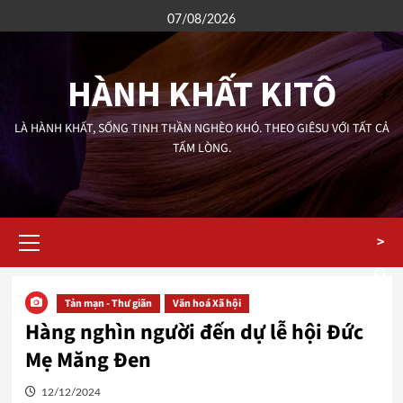
Skip
07/08/2026
to
content
HÀNH KHẤT KITÔ
LÀ HÀNH KHẤT, SỐNG TINH THẦN NGHÈO KHÓ. THEO GIÊSU VỚI TẤT CẢ
TẤM LÒNG.
Primary
>
Menu
Tản mạn - Thư giãn
Văn hoá Xã hội
Hàng nghìn người đến dự lễ hội Đức
Mẹ Măng Đen
12/12/2024