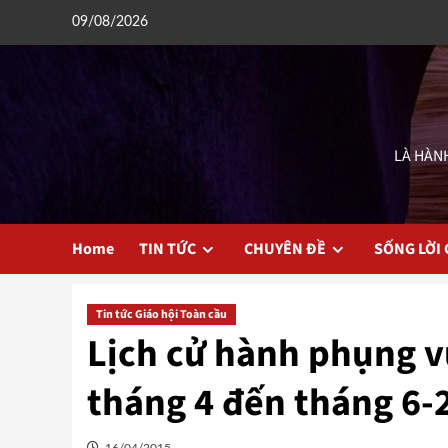
Skip
09/08/2026
to
content
LÀ HÀNH
Home
TIN TỨC
CHUYÊN ĐỀ
SỐNG LỜI
Tin tức Giáo hội Toàn cầu
Lịch cử hành phụng v
tháng 4 đến tháng 6-