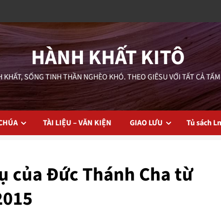
HÀNH KHẤT KITÔ
 KHẤT, SỐNG TINH THẦN NGHÈO KHÓ. THEO GIÊSU VỚI TẤT CẢ TẤM
 CHÚA
TÀI LIỆU – VĂN KIỆN
GIAO LƯU
Tủ sách L
ụ của Đức Thánh Cha từ
2015