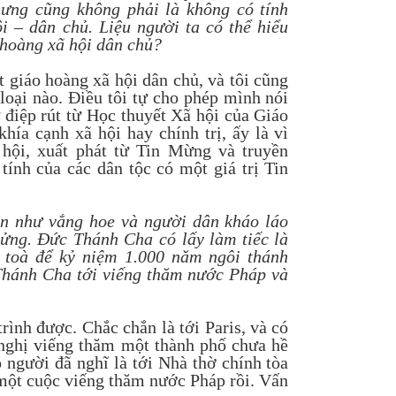
ưng cũng không phải là không có tính
ội – dân chủ. Liệu người ta có thể hiểu
 hoàng xã hội dân chủ?
t giáo hoàng xã hội dân chủ, và tôi cũng
loại nào. Điều tôi tự cho phép mình nói
 điệp rút từ Học thuyết Xã hội của Giáo
khía cạnh xã hội hay chính trị, ấy là vì
 hội, xuất phát từ Tin Mừng và truyền
 tính của các dân tộc có một giá trị Tin
n như vắng hoe và người dân kháo láo
ửng. Đức Thánh Cha có lấy làm tiếc là
 toà để kỷ niệm 1.000 năm ngôi thánh
Thánh Cha tới viếng thăm nước Pháp và
rình được. Chắc chắn là tới Paris, và có
 nghị viếng thăm một thành phố chưa hề
ó người đã nghĩ là tới Nhà thờ chính tòa
một cuộc viếng thăm nước Pháp rồi. Vấn