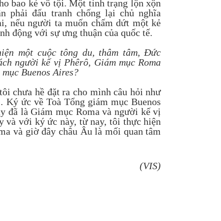
ho bao kẻ vô tội. Một tình trạng lộn xộn
n phải đấu tranh chống lại chủ nghĩa
lại, nếu người ta muốn chấm dứt một kẻ
ành động với sự ưng thuận của quốc tế.
iện một cuộc tông du, thâm tâm, Đức
cách người kế vị Phêrô, Giám mục Roma
m mục Buenos Aires?
 tôi chưa hề đặt ra cho mình câu hỏi như
ày… Ký ức về Toà Tổng giám mục Buenos
đây đã là Giám mục Roma và người kế vị
y và với ký ức này, từ nay, tôi thực hiện
oma và giờ đây châu Âu là mối quan tâm
(VIS)