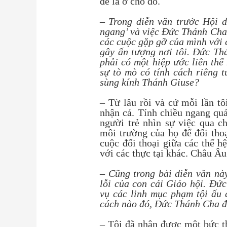
đề là ở chỗ đó.
– Trong diễn văn trước Hội đ
ngang’ và việc Đức Thánh Cha 
các cuộc gặp gỡ của mình với c
gây ấn tượng nơi tôi. Đức Th
phải có một hiệp ước liên thế
sự tò mò có tính cách riêng 
sùng kính Thánh Giuse?
– Từ lâu rồi và cứ mỗi lần tô
nhận cả. Tính chiều ngang quả
người trẻ nhìn sự việc qua c
môi trường của họ để đối thoạ
cuộc đối thoại giữa các thế hệ
với các thực tại khác. Châu Âu
– Cũng trong bài diễn văn nà
lỗi của con cái Giáo hội. Đứ
vụ các linh mục phạm tội ấu
cách nào đó, Đức Thánh Cha đã
– Tôi đã nhận được một bức th