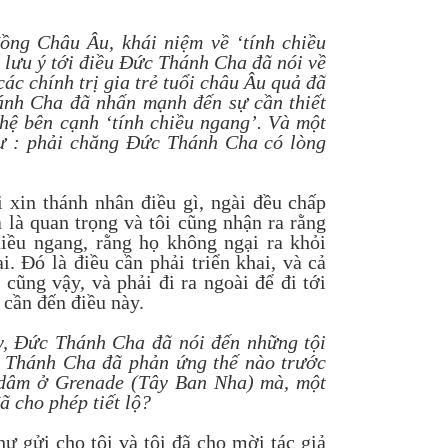
ồng Châu Âu, khái niệm về ‘tính chiều
lưu ý tới điều Đức Thánh Cha đã nói về
ác chính trị gia trẻ tuổi châu Âu quả đã
ánh Cha đã nhấn mạnh đến sự cần thiết
 hệ bên cạnh ‘tính chiều ngang’. Và một
tư : phải chăng Đức Thánh Cha có lòng
i xin thánh nhân điều gì, ngài đều chấp
 là quan trọng và tôi cũng nhận ra rằng
hiều ngang, rằng họ không ngại ra khỏi
i. Đó là điều cần phải triển khai, và cả
 cũng vậy, và phải đi ra ngoài để đi tới
 cần đến điều này.
y, Đức Thánh Cha đã nói đến những tội
c Thánh Cha đã phản ứng thế nào trước
 dâm ở Grenade (Tây Ban Nha) mà, một
 cho phép tiết lộ?
ư gửi cho tôi và tôi đã cho mời tác giả