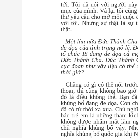
tới. Tôi đã nói với người nà
mục của mình. Vả lại tôi cũn
thư yêu cầu cho mở một cuộc đ
với tôi. Nhưng sự thật là sự 
thật.
– Một lần nữa Đức Thánh Cha 
đe dọa của tình trạng nô lệ. 
tổ chức IS đang đe dọa cả m
Đức Thánh Cha. Đức Thánh C
cực đoan như vậy liệu có thể 
thời giờ?
– Chẳng có gì có thể nói trướ
thoại, thì cũng không bao giờ
đó là điều không thể. Bạn đã
khủng bố đang đe dọa. Còn chế
đã có từ thời xa xưa. Chủ ngh
bán trẻ em là những thảm kịc
không được nhắm mắt làm ngơ
chủ nghĩa khủng bố vậy. Nh
nghĩa khủng bố quốc gia khi N