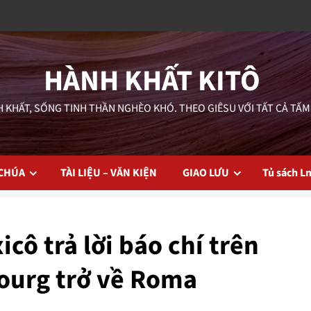
HÀNH KHẤT KITÔ
 KHẤT, SỐNG TINH THẦN NGHÈO KHÓ. THEO GIÊSU VỚI TẤT CẢ TẤM
 CHÚA
TÀI LIỆU – VĂN KIỆN
GIAO LƯU
Tủ sách L
ô trả lời báo chí trên
ourg trở về Roma