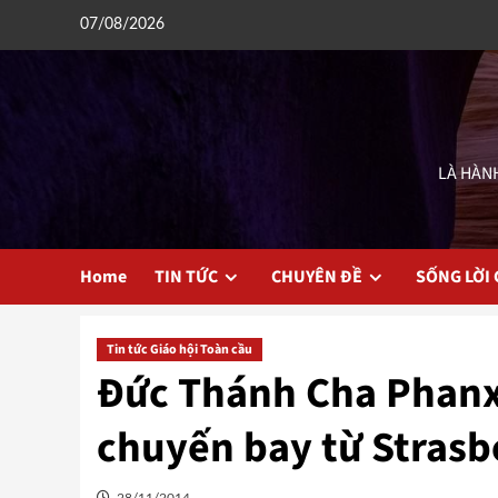
Skip
07/08/2026
to
content
LÀ HÀNH
Home
TIN TỨC
CHUYÊN ĐỀ
SỐNG LỜI
Tin tức Giáo hội Toàn cầu
Đức Thánh Cha Phanxic
chuyến bay từ Strasb