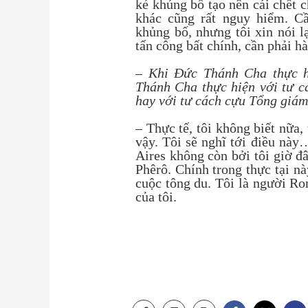
kẻ khủng bố tạo nên cái chết c
khác cũng rất nguy hiểm. Cầ
khủng bố, nhưng tôi xin nói 
tấn công bất chính, cần phải h
– Khi Đức Thánh Cha thực h
Thánh Cha thực hiện với tư 
hay với tư cách cựu Tổng giá
– Thực tế, tôi không biết nữa,
vậy. Tôi sẽ nghĩ tới điều n
Aires không còn bởi tôi giờ 
Phêrô. Chính trong thực tại nà
cuộc tông du. Tôi là người R
của tôi.