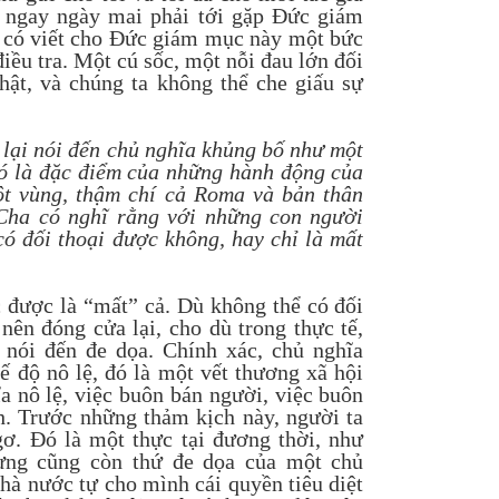
y ngay ngày mai phải tới gặp Đức giám
g có viết cho Đức giám mục này một bức
iều tra. Một cú sốc, một nỗi đau lớn đối
thật, và chúng ta không thể che giấu sự
lại nói đến chủ nghĩa khủng bố như một
Đó là đặc điểm của những hành động của
ột vùng, thậm chí cả Roma và bản thân
ha có nghĩ rằng với những con người
có đối thoại được không, hay chỉ là mất
c được là “mất” cả. Dù không thể có đối
 nên đóng cửa lại, cho dù trong thực tế,
 nói đến đe dọa. Chính xác, chủ nghĩa
 độ nô lệ, đó là một vết thương xã hội
ĩa nô lệ, việc buôn bán người, việc buôn
h. Trước những thảm kịch này, người ta
. Đó là một thực tại đương thời, như
ưng cũng còn thứ đe dọa của một chủ
hà nước tự cho mình cái quyền tiêu diệt