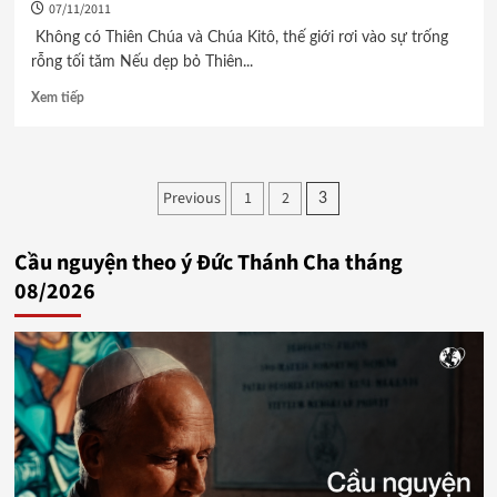
07/11/2011
Không có Thiên Chúa và Chúa Kitô, thế giới rơi vào sự trống
rỗng tối tăm Nếu dẹp bỏ Thiên...
Xem tiếp
Phân
Previous
1
2
3
trang
Cầu nguyện theo ý Đức Thánh Cha tháng
bài
08/2026
viết