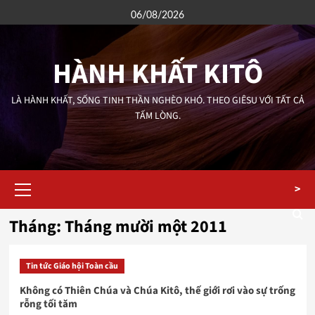
Skip
06/08/2026
to
content
HÀNH KHẤT KITÔ
LÀ HÀNH KHẤT, SỐNG TINH THẦN NGHÈO KHÓ. THEO GIÊSU VỚI TẤT CẢ
TẤM LÒNG.
Primary
>
Menu
Tháng:
Tháng mười một 2011
Tin tức Giáo hội Toàn cầu
Không có Thiên Chúa và Chúa Kitô, thế giới rơi vào sự trống
rỗng tối tăm