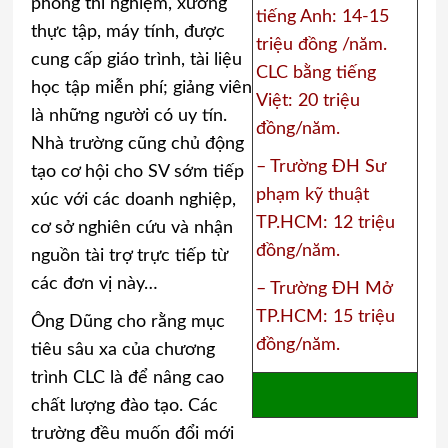
phòng thí nghiệm, xưởng
tiếng Anh: 14-15
thực tập, máy tính, được
triệu đồng /năm.
cung cấp giáo trình, tài liệu
CLC bằng tiếng
học tập miễn phí; giảng viên
Việt: 20 triệu
là những người có uy tín.
đồng/năm.
Nhà trường cũng chủ động
– Trường ĐH Sư
tạo cơ hội cho SV sớm tiếp
phạm kỹ thuật
xúc với các doanh nghiệp,
TP.HCM: 12 triệu
cơ sở nghiên cứu và nhận
đồng/năm.
nguồn tài trợ trực tiếp từ
các đơn vị này…
– Trường ĐH Mở
TP.HCM: 15 triệu
Ông Dũng cho rằng mục
đồng/năm.
tiêu sâu xa của chương
trình CLC là để nâng cao
chất lượng đào tạo. Các
trường đều muốn đổi mới