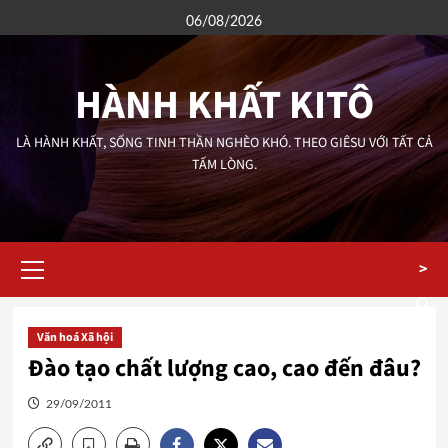
Skip
06/08/2026
to
content
HÀNH KHẤT KITÔ
LÀ HÀNH KHẤT, SỐNG TINH THẦN NGHÈO KHÓ. THEO GIÊSU VỚI TẤT CẢ
TẤM LÒNG.
Primary
>
Menu
Văn hoá Xã hội
Đào tạo chất lượng cao, cao đến đâu?
29/09/2011