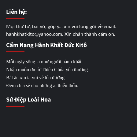
Liên hệ:
Mọi thư từ, bài vở, góp ý... xin vui lòng gửi về email:
hanhkhatkito@yahoo.com. Xin chân thành cám ơn.
Cẩm Nang Hành Khất Đức Kitô
Mỗi ngày sống ta như người hành khất
Nhận muôn ơn từ Thiên Chúa yêu thương
Bát ăn xin ta vui vẻ lên đường
Đem chia sẻ cho những ai thiếu thốn.
Sứ Điệp Loài Hoa