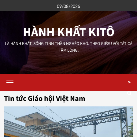
Skip
09/08/2026
to
content
HÀNH KHẤT KITÔ
LÀ HÀNH KHẤT, SỐNG TINH THẦN NGHÈO KHÓ. THEO GIÊSU VỚI TẤT CẢ
TẤM LÒNG.
Primary
>
Menu
Tin tức Giáo hội Việt Nam