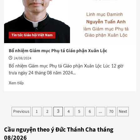
Tin tức Giáo hội Việt Nam
Bổ nhiệm Giám mục Phụ tá Giáo phận Xuân Lộc
24/08/2024
Bổ nhiệm Giám mục Phụ tá Giáo phận Xuân Lộc Lúc 12 giờ
trưa ngày 24 tháng 08 năm 2024...
Xem tiếp
Phân
Previous
1
2
4
5
6
70
Next
3
…
trang
Cầu nguyện theo ý Đức Thánh Cha tháng
bài
08/2026