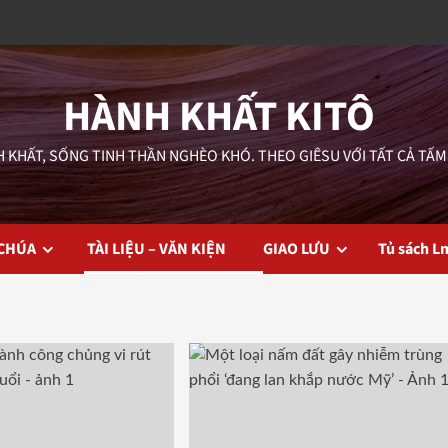
HÀNH KHẤT KITÔ
 KHẤT, SỐNG TINH THẦN NGHÈO KHÓ. THEO GIÊSU VỚI TẤT CẢ TẤM
 CHÚA
TÀI LIỆU – VĂN KIỆN
GIAO LƯU
Tủ sách L