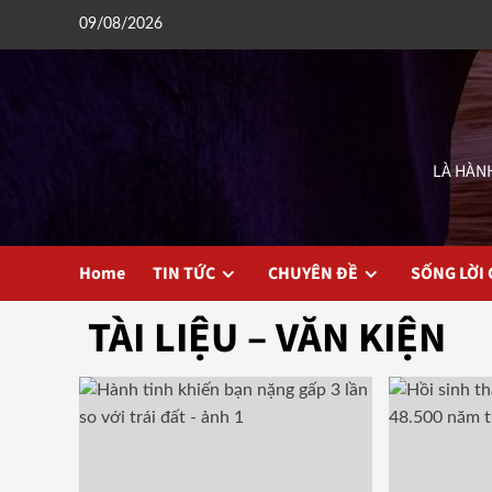
Skip
09/08/2026
to
content
LÀ HÀNH
Home
TIN TỨC
CHUYÊN ĐỀ
SỐNG LỜI
TÀI LIỆU – VĂN KIỆN