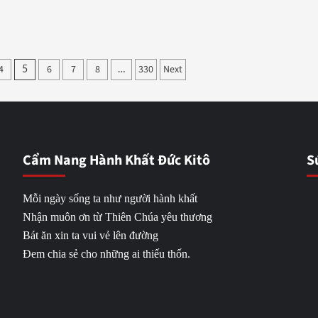
4
6
7
8
330
Next
5
…
Cẩm Nang Hành Khất Đức Kitô
S
Mỗi ngày sống ta như người hành khất
Nhận muôn ơn từ Thiên Chúa yêu thương
Bát ăn xin ta vui vẻ lên đường
Đem chia sẻ cho những ai thiếu thốn.