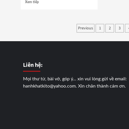
Xem tiếp
Phân
Previous
1
2
3
trang
bài
viết
Liên hệ:
Mọi thư từ, bài vở, góp ý... xin vui lòng gửi về email:
hanhkhatkito@yahoo.com. Xin chân thành cám ơn.