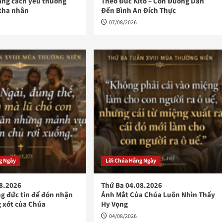
ằng cách yêu thương
Theo Đức Kitô – Con Đường Dẫn
 tha nhân
Đến Bình An Đích Thực
07/08/2026
g Ngày
Lời Chúa Hằng Ngày
08.2026
Thứ Ba 04.08.2026
ong đức tin để đón nhận
Ánh Mắt Của Chúa Luôn Nhìn Thấy
 xót của Chúa
Hy Vọng
04/08/2026