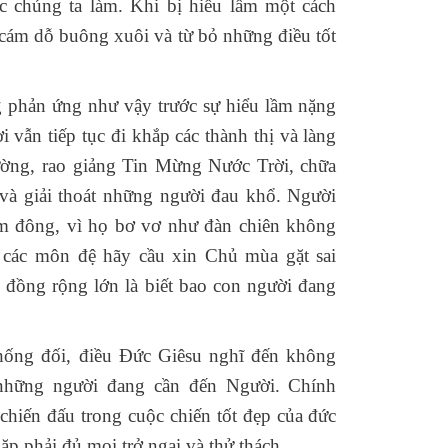
c chúng ta làm. Khi bị hiểu lầm một cách
ị cám dỗ buông xuôi và từ bỏ những điều tốt
 phản ứng như vậy trước sự hiểu lầm nặng
 vẫn tiếp tục đi khắp các thành thị và làng
ường, rao giảng Tin Mừng Nước Trời, chữa
và giải thoát những người đau khổ. Người
m đông, vì họ bơ vơ như đàn chiên không
 các môn đệ hãy cầu xin Chủ mùa gặt sai
 đồng rộng lớn là biết bao con người đang
chống đối, điều Đức Giêsu nghĩ đến không
 những người đang cần đến Người. Chính
 chiến đấu trong cuộc chiến tốt đẹp của đức
ặp phải đủ mọi trở ngại và thử thách.