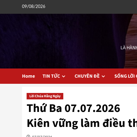
Skip
09/08/2026
to
content
LÀ HÀNH
Home
TIN TỨC
CHUYÊN ĐỀ
SỐNG LỜI
Lời Chúa Hằng Ngày
Thứ Ba 07.07.2026
Kiên vững làm điều t