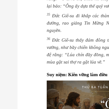
lại bảo: “Ông ấy dựa thế quỷ vư
35
Đức Giê-su đi khắp các thành
đường, rao giảng Tin Mừng Nư
nguyền.
36
Đức Giê-su thấy đám đông th
vưởng, như bầy chiên không ngư
đệ rằng: “Lúa chín đầy đồng, mà
mùa gặt sai thợ ra gặt lúa về.”
Suy niệm: Kiên vững làm điều 