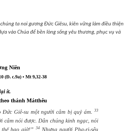
chúng ta noi gương Đức Giêsu, kiên vững làm điều thiện
y dựa vào Chúa để bền lòng sống yêu thương, phục vụ và
ờng Niên
10 (Đ. c.9a)
• Mt 9,32-38
i ít.
theo thánh Mátthêu
33
o Đức Giê-su một người câm bị quỷ ám.
gười câm nói được. Dân chúng kinh ngạc, nói
34
y thế bao giờ!”
Nhưng người Pha-ri-sêu