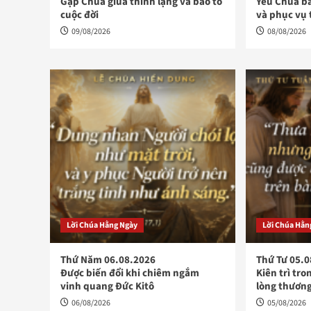
Gặp Chúa giữa thinh lặng và bão tố
Yêu Chúa b
cuộc đời
và phục vụ
09/08/2026
08/08/2026
Lời Chúa Hằng Ngày
Lời Chúa Hằn
Thứ Năm 06.08.2026
Thứ Tư 05.
Được biến đổi khi chiêm ngắm
Kiên trì tr
vinh quang Đức Kitô
lòng thương
06/08/2026
05/08/2026