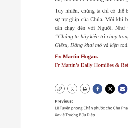
Tuy nhiên, chúng ta chỉ có thể 
sự trợ giúp của Chúa. Mỗi khi b
cần chạy đến với Người. Như tá
“Chúng ta hãy kiên trì chạy tro
Giêsu, Đấng khai mở và kiện toà
Fr. Martin Hogan.
Fr Martin’s Daily Homilies & Ref
Post
Previous:
Lễ Tuyên phong Chân phước cho Cha Pha
navigation
Xaviê Trương Bửu Diệp