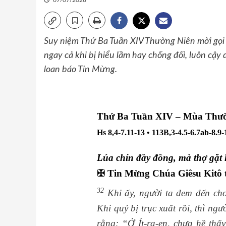
07/07/2026
Suy niệm Thứ Ba Tuần XIV Thường Niên mời gọi 
ngay cả khi bị hiểu lầm hay chống đối, luôn cậ
loan báo Tin Mừng.
Thứ Ba Tuần XIV – Mùa Thư
Hs 8,4-7.11-13 • 113B,3-4.5-6.7ab-8.9-
Lúa chín đầy đồng, mà thợ gặt lạ
✠
Tin Mừng Chúa Giêsu Kitô 
32
Khi ấy, người ta đem đến ch
Khi quỷ bị trục xuất rồi, thì n
rằng: “Ở Ít-ra-en, chưa hề thấ