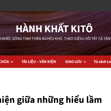
HÀNH KHẤT KITÔ
 KHẤT, SỐNG TINH THẦN NGHÈO KHÓ. THEO GIÊSU VỚI TẤT CẢ TẤM
 CHÚA
TÀI LIỆU – VĂN KIỆN
GIAO LƯU
Tủ sách L
hiện giữa những hiểu lầm