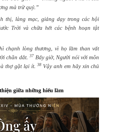
ơng mà trừ quỷ.”
 thị, làng mạc, giảng dạy trong các hội
ớc Trời và chữa hết các bệnh hoạn tật
ì chạnh lòng thương, vì họ lầm than vất
37
ời chăn dắt.
Bấy giờ, Người nói với môn
38
 thợ gặt lại ít.
Vậy anh em hãy xin chủ
thiện giữa những hiểu lầm