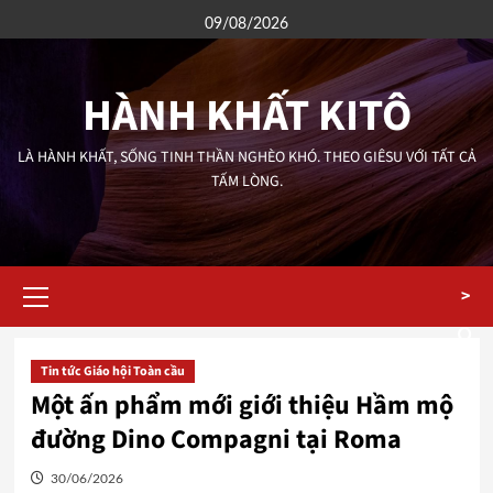
Skip
09/08/2026
to
content
HÀNH KHẤT KITÔ
LÀ HÀNH KHẤT, SỐNG TINH THẦN NGHÈO KHÓ. THEO GIÊSU VỚI TẤT CẢ
TẤM LÒNG.
Primary
>
Menu
Tin tức Giáo hội Toàn cầu
Một ấn phẩm mới giới thiệu Hầm mộ
đường Dino Compagni tại Roma
30/06/2026