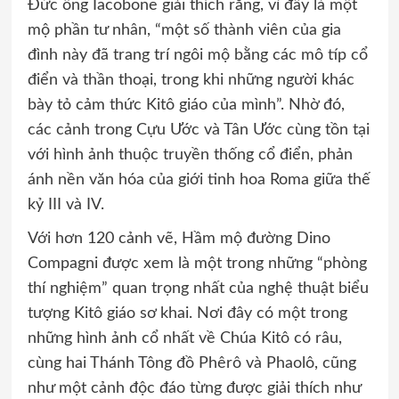
Đức ông Iacobone giải thích rằng, vì đây là một
mộ phần tư nhân, “một số thành viên của gia
đình này đã trang trí ngôi mộ bằng các mô típ cổ
điển và thần thoại, trong khi những người khác
bày tỏ cảm thức Kitô giáo của mình”. Nhờ đó,
các cảnh trong Cựu Ước và Tân Ước cùng tồn tại
với hình ảnh thuộc truyền thống cổ điển, phản
ánh nền văn hóa của giới tinh hoa Roma giữa thế
kỷ III và IV.
Với hơn 120 cảnh vẽ, Hầm mộ đường Dino
Compagni được xem là một trong những “phòng
thí nghiệm” quan trọng nhất của nghệ thuật biểu
tượng Kitô giáo sơ khai. Nơi đây có một trong
những hình ảnh cổ nhất về Chúa Kitô có râu,
cùng hai Thánh Tông đồ Phêrô và Phaolô, cũng
như một cảnh độc đáo từng được giải thích như