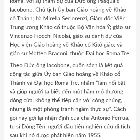
Roma, với sự tham dự của Đức ông Pasquale
Iacobone, Chủ tịch Ủy ban Giáo hoàng về Khảo
cổ Thánh; bà Mirella Serlorenzi, Giám đốc Viện
Trung ương Khảo cổ thuộc Bộ Văn hóa Ý; giáo sư
Vincenzo Fiocchi Nicolai, giáo sư danh dự của
Học viện Giáo hoàng về Khảo cổ Kitô giáo; và
giáo sư Matteo Braconi, thuộc Đại học Roma Tre.
Theo Đức ông Iacobone, cuốn sách là kết quả
cộng tác giữa Ủy ban Giáo hoàng về Khảo cổ
Thánh và Đại học Roma Tre, nhằm “làm nổi bật
và giúp người ta biết đến một hầm mộ thường
đóng cửa, không thể tiếp cận với công chúng,
nhưng là một phòng tranh ngầm thực sự”. Cách
gọi này gợi lại nhận định của cha Antonio Ferrua,
tu sĩ Dòng Tên, người đầu tiên nghiên cứu di tích
sau khi nó được phát hiện năm 1955.