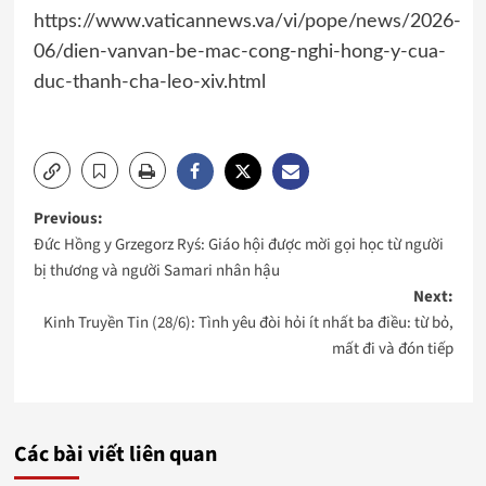
https://www.vaticannews.va/vi/pope/news/2026-
06/dien-vanvan-be-mac-cong-nghi-hong-y-cua-
duc-thanh-cha-leo-xiv.html
Post
Previous:
Đức Hồng y Grzegorz Ryś: Giáo hội được mời gọi học từ người
navigation
bị thương và người Samari nhân hậu
Next:
Kinh Truyền Tin (28/6): Tình yêu đòi hỏi ít nhất ba điều: từ bỏ,
mất đi và đón tiếp
Các bài viết liên quan