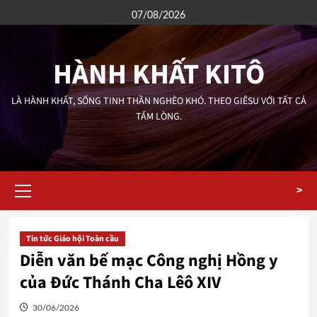
Skip
07/08/2026
to
content
HÀNH KHẤT KITÔ
LÀ HÀNH KHẤT, SỐNG TINH THẦN NGHÈO KHÓ. THEO GIÊSU VỚI TẤT CẢ
TẤM LÒNG.
Primary
>
Menu
Tin tức Giáo hội Toàn cầu
Diễn văn bế mạc Công nghị Hồng y
của Đức Thánh Cha Lêô XIV
30/06/2026