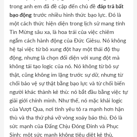
trong anh em đã đề cập đến chủ đề
đáp trả bất
bạo động
trước nhiều hình thức bạo lực. Đó là
một cách thức hiện diện trong lịch sử mang tính
Tin Mừng sâu xa, là hoa trái của việc chiêm
ngắm cách hành động của Đức Giêsu. Nó không
hệ tại việc từ bỏ xung đột hay một thái độ thụ
động, nhưng là chọn đối diện với xung đột mà
không tái tạo logic của nó. Nó không từ bỏ sự
thật, cũng không im lặng trước sự dữ, nhưng từ
chối bảo vệ sự thật bằng bạo lực và từ chối biến
người khác thành kẻ thù: nó bắt đầu bằng việc tự
giải giới chính mình. Như thế, nó mặc khải logic
của Vượt Qua, nơi tình yêu tỏ ra mạnh hơn hận
thù và tha thứ phá vỡ vòng xoáy báo thù. Đó là
sức mạnh của Đấng Chịu Đóng Đinh và Phục
Sinh: một sức mạnh không tiêu diệt kẻ thù,