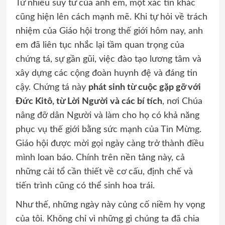
Từ nhiều suy tư của anh em, một xác tín khác
cũng hiện lên cách mạnh mẽ. Khi tự hỏi về trách
nhiệm của Giáo hội trong thế giới hôm nay, anh
em đã liên tục nhắc lại tầm quan trọng của
chứng tá, sự gần gũi, việc đào tạo lương tâm và
xây dựng các cộng đoàn huynh đệ và đáng tin
cậy. Chứng tá này
phát sinh từ cuộc gặp gỡ với
Đức Kitô, từ Lời Người và các bí tích
, nơi Chúa
nâng đỡ dân Người và làm cho họ có khả năng
phục vụ thế giới bằng sức mạnh của Tin Mừng.
Giáo hội được mời gọi ngày càng trở thành điều
mình loan báo. Chính trên nền tảng này, cả
những cải tổ cần thiết về cơ cấu, định chế và
tiến trình cũng có thể sinh hoa trái.
Như thế, những ngày này củng cố niềm hy vọng
của tôi. Không chỉ vì những gì chúng ta đã chia