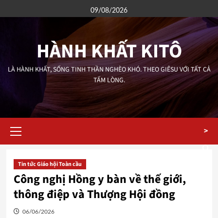
Skip
09/08/2026
to
content
HÀNH KHẤT KITÔ
LÀ HÀNH KHẤT, SỐNG TINH THẦN NGHÈO KHÓ. THEO GIÊSU VỚI TẤT CẢ
TẤM LÒNG.
Primary
>
Menu
Tin tức Giáo hội Toàn cầu
Công nghị Hồng y bàn về thế giới,
thông điệp và Thượng Hội đồng
06/06/2026