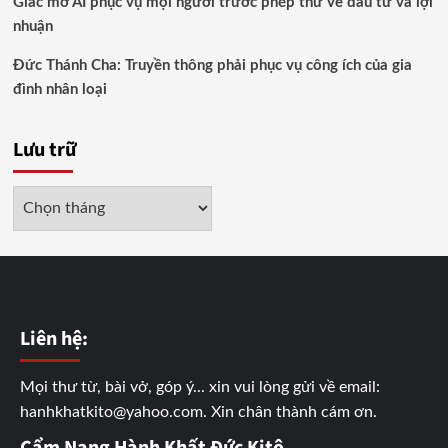
Giấc mơ AI phục vụ mọi người trước phép thử về đầu tư và lợi
nhuận
Đức Thánh Cha: Truyền thông phải phục vụ công ích của gia
đình nhân loại
Lưu trữ
Lưu
trữ
Liên hệ:
Mọi thư từ, bài vở, góp ý... xin vui lòng gửi về email:
hanhkhatkito@yahoo.com. Xin chân thành cám ơn.