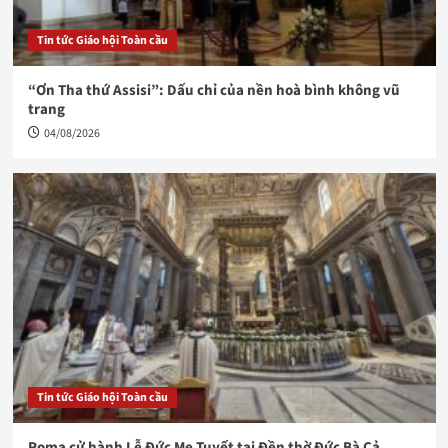
Tin tức Giáo hội Toàn cầu
“Ơn Tha thứ Assisi”: Dấu chỉ của nền hoà bình không vũ
trang
04/08/2026
Tin tức Giáo hội Toàn cầu
Roma cử hành Lễ Đức Mẹ Tuyết tại Đền thờ Đức Bà Cả