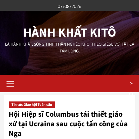
Skip
07/08/2026
to
content
HÀNH KHẤT KITÔ
LÀ HÀNH KHẤT, SỐNG TINH THẦN NGHÈO KHÓ. THEO GIÊSU VỚI TẤT CẢ
TẤM LÒNG.
Primary
>
Menu
Tin tức Giáo hội Toàn cầu
Hội Hiệp sĩ Columbus tái thiết giáo
xứ tại Ucraina sau cuộc tấn công của
Nga