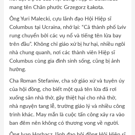
mang tên Chân phước Grzegorz Łakota.
Ông Yuri Malecki, cựu lãnh đạo Hội Hiệp sĩ
Columbus tại Ucraina, nhớ lại: “Cả thành phố Lviv
rung chuyển bởi các vụ nổ và tiếng tên lửa bay
trên đầu”. Không chỉ giáo xứ bị hư hại, nhiều ngôi
nhà chung quanh, nơi các thành viên Hiệp sĩ
Columbus cùng gia đình sinh sống, cũng bị ảnh
hưởng.
Cha Roman Stefaniw, cha sở giáo xứ và tuyên úy
của hội đồng, cho biết một quả tên lửa đã rơi
xuống sân nhà thờ, gây thiệt hại cho nhà thờ,
nhà nguyện tang lễ, trường giáo lý và nhiều công
trình khác. May mắn là cuộc tấn công xảy ra vào
ban đêm nên không có thương vong về người.
Ông Ivan Horbacz, lãnh đạo hội đồng Hội Hiệp sĩ