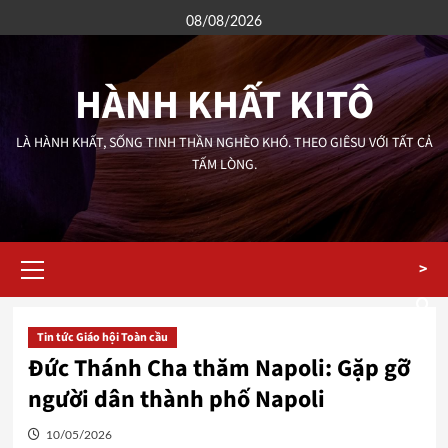
Skip
08/08/2026
to
content
HÀNH KHẤT KITÔ
LÀ HÀNH KHẤT, SỐNG TINH THẦN NGHÈO KHÓ. THEO GIÊSU VỚI TẤT CẢ
TẤM LÒNG.
Primary
>
Menu
Tin tức Giáo hội Toàn cầu
Đức Thánh Cha thăm Napoli: Gặp gỡ
người dân thành phố Napoli
10/05/2026