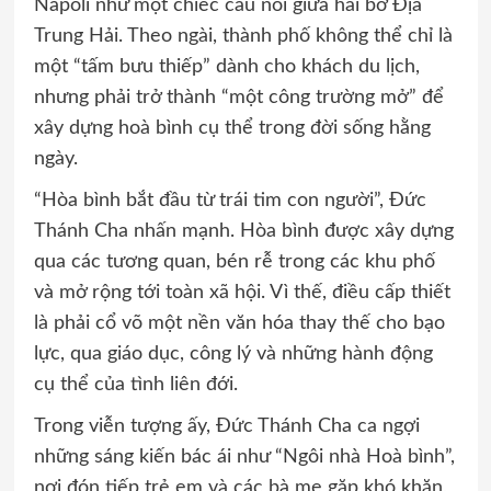
Napoli như một chiếc cầu nối giữa hai bờ Địa
Trung Hải. Theo ngài, thành phố không thể chỉ là
một “tấm bưu thiếp” dành cho khách du lịch,
nhưng phải trở thành “một công trường mở” để
xây dựng hoà bình cụ thể trong đời sống hằng
ngày.
“Hòa bình bắt đầu từ trái tim con người”, Đức
Thánh Cha nhấn mạnh. Hòa bình được xây dựng
qua các tương quan, bén rễ trong các khu phố
và mở rộng tới toàn xã hội. Vì thế, điều cấp thiết
là phải cổ võ một nền văn hóa thay thế cho bạo
lực, qua giáo dục, công lý và những hành động
cụ thể của tình liên đới.
Trong viễn tượng ấy, Đức Thánh Cha ca ngợi
những sáng kiến bác ái như “Ngôi nhà Hoà bình”,
nơi đón tiếp trẻ em và các bà mẹ gặp khó khăn,