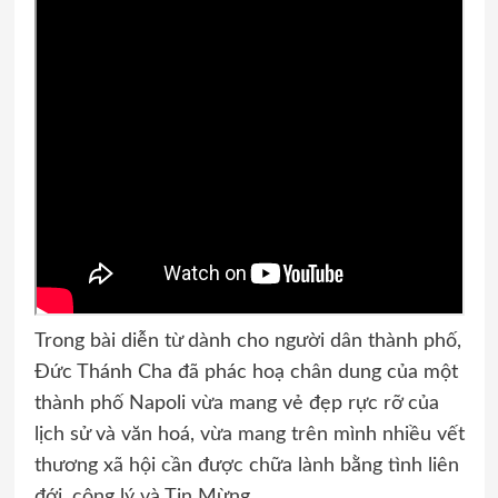
Trong bài diễn từ dành cho người dân thành phố,
Đức Thánh Cha đã phác hoạ chân dung của một
thành phố Napoli vừa mang vẻ đẹp rực rỡ của
lịch sử và văn hoá, vừa mang trên mình nhiều vết
thương xã hội cần được chữa lành bằng tình liên
đới, công lý và Tin Mừng.