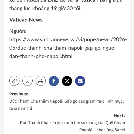
xe đến Rotonda Diaz để về lại Vatican bằng trực
thăng lúc khoảng 19 giờ 30 tối.
Vatican News
Nguồn:
https://www.vaticannews.va/vi/pope/news/2026-
05/duc-thanh-cha-tham-napoli-gap-go-nguoi-
dan-thanh-pho-napoli.html
Post
Previous:
Đức Thánh Cha thăm Napoli: Gặp gỡ các giám mục, linh mục,
navigation
tu sĩ nam nữ
Next:
Đức Thánh Cha kêu gọi canh tân sứ mạng của Quỹ Gioan
Phaolô II cho vùng Sahel