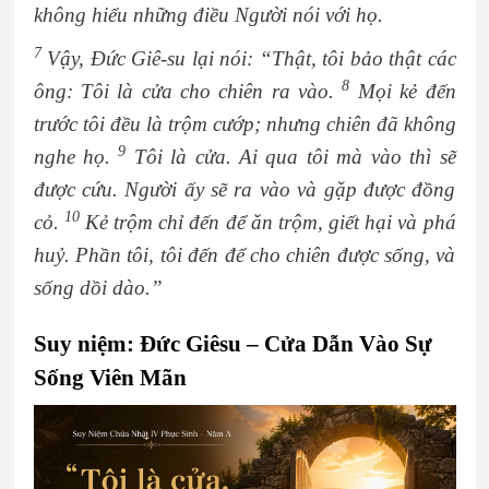
không hiểu những điều Người nói với họ.
7
Vậy, Đức Giê-su lại nói: “Thật, tôi bảo thật các
8
ông: Tôi là cửa cho chiên ra vào.
Mọi kẻ đến
trước tôi đều là trộm cướp; nhưng chiên đã không
9
nghe họ.
Tôi là cửa. Ai qua tôi mà vào thì sẽ
được cứu. Người ấy sẽ ra vào và gặp được đồng
10
cỏ.
Kẻ trộm chỉ đến để ăn trộm, giết hại và phá
huỷ. Phần tôi, tôi đến để cho chiên được sống, và
sống dồi dào.”
Suy niệm: Đức Giêsu – Cửa Dẫn Vào Sự
Sống Viên Mãn