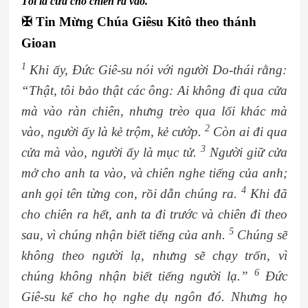
Tôi là cửa cho chiên ra vào.
✠
Tin Mừng Chúa Giêsu Kitô theo thánh
Gioan
1
Khi ấy, Đức Giê-su nói với người Do-thái rằng:
“Thật, tôi bảo thật các ông: Ai không đi qua cửa
mà vào ràn chiên, nhưng trèo qua lối khác mà
2
vào, người ấy là kẻ trộm, kẻ cướp.
Còn ai đi qua
3
cửa mà vào, người ấy là mục tử.
Người giữ cửa
mở cho anh ta vào, và chiên nghe tiếng của anh;
4
anh gọi tên từng con, rồi dẫn chúng ra.
Khi đã
cho chiên ra hết, anh ta đi trước và chiên đi theo
5
sau, vì chúng nhận biết tiếng của anh.
Chúng sẽ
không theo người lạ, nhưng sẽ chạy trốn, vì
6
chúng không nhận biết tiếng người lạ.”
Đức
Giê-su kể cho họ nghe dụ ngôn đó. Nhưng họ