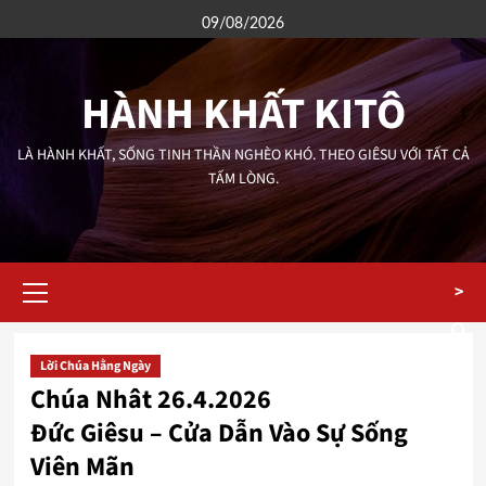
Skip
09/08/2026
to
content
HÀNH KHẤT KITÔ
LÀ HÀNH KHẤT, SỐNG TINH THẦN NGHÈO KHÓ. THEO GIÊSU VỚI TẤT CẢ
TẤM LÒNG.
Primary
>
Menu
Lời Chúa Hằng Ngày
Chúa Nhât 26.4.2026
Đức Giêsu – Cửa Dẫn Vào Sự Sống
Viên Mãn