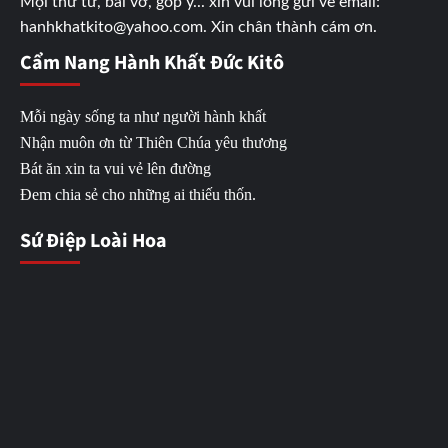
Mọi thư từ, bài vở, góp ý... xin vui lòng gửi về email:
hanhkhatkito@yahoo.com. Xin chân thành cám ơn.
Cẩm Nang Hành Khất Đức Kitô
Mỗi ngày sống ta như người hành khất
Nhận muôn ơn từ Thiên Chúa yêu thương
Bát ăn xin ta vui vẻ lên đường
Đem chia sẻ cho những ai thiếu thốn.
Sứ Điệp Loài Hoa