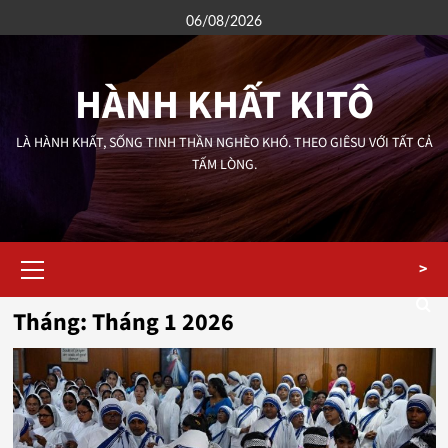
Skip
06/08/2026
to
content
HÀNH KHẤT KITÔ
LÀ HÀNH KHẤT, SỐNG TINH THẦN NGHÈO KHÓ. THEO GIÊSU VỚI TẤT CẢ
TẤM LÒNG.
Primary
>
Menu
Tháng:
Tháng 1 2026