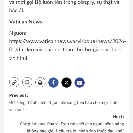
và mời gọi Bộ luôn tôn trọng công lý, sự thật và
bác ái.
Vatican News
Nguồn:
https://www.vaticannews.va/vi/pope/news/2026-
01/dtc-leo-xiv-dai-hoi-toan-the-bo-giao-ly-duc-
tin.html
Post
Previous:
Đời sống thánh hiến: Ngọn nến sáng tiêu hao cho một Tình
navigation
yêu lớn!
Next:
Các giám mục Pháp: “Trao cái chết cho người bệnh nặng
không bao giờ là câu trả lời nhân đạo trước đau khổ”