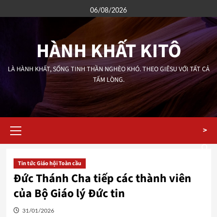
Skip
06/08/2026
to
content
HÀNH KHẤT KITÔ
LÀ HÀNH KHẤT, SỐNG TINH THẦN NGHÈO KHÓ. THEO GIÊSU VỚI TẤT CẢ
TẤM LÒNG.
Primary
>
Menu
Tin tức Giáo hội Toàn cầu
Đức Thánh Cha tiếp các thành viên
của Bộ Giáo lý Đức tin
31/01/2026