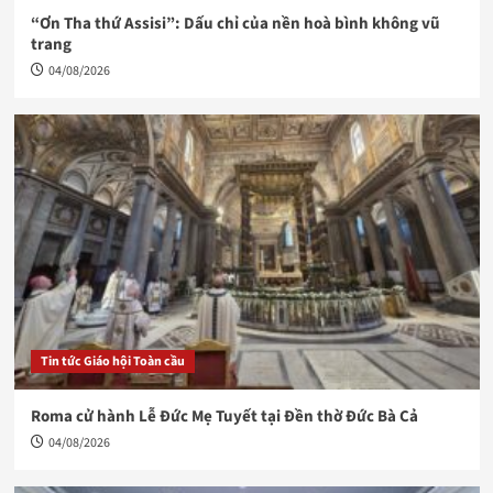
“Ơn Tha thứ Assisi”: Dấu chỉ của nền hoà bình không vũ
trang
04/08/2026
Tin tức Giáo hội Toàn cầu
Roma cử hành Lễ Đức Mẹ Tuyết tại Đền thờ Đức Bà Cả
04/08/2026