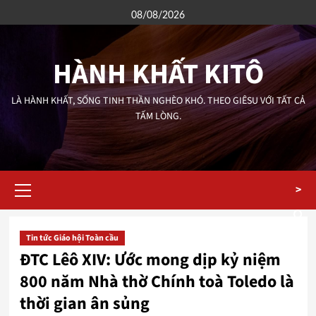
Skip
08/08/2026
to
content
HÀNH KHẤT KITÔ
LÀ HÀNH KHẤT, SỐNG TINH THẦN NGHÈO KHÓ. THEO GIÊSU VỚI TẤT CẢ
TẤM LÒNG.
Primary
>
Menu
Tin tức Giáo hội Toàn cầu
ĐTC Lêô XIV: Ước mong dịp kỷ niệm
800 năm Nhà thờ Chính toà Toledo là
thời gian ân sủng