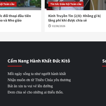
hội Toàn cầu
Tin tức Giáo hội Toàn cầu
ức đối thoại đầu tiên
Kinh Truyền Tin (2/8): Không gì bị
áo và Nho giáo
lãng phí khi được chia sẻ
03/08/2026
Cẩm Nang Hành Khất Đức Kitô
S
Mỗi ngày sống ta như người hành khất
Nhận muôn ơn từ Thiên Chúa yêu thương
Bát ăn xin ta vui vẻ lên đường
Đem chia sẻ cho những ai thiếu thốn.