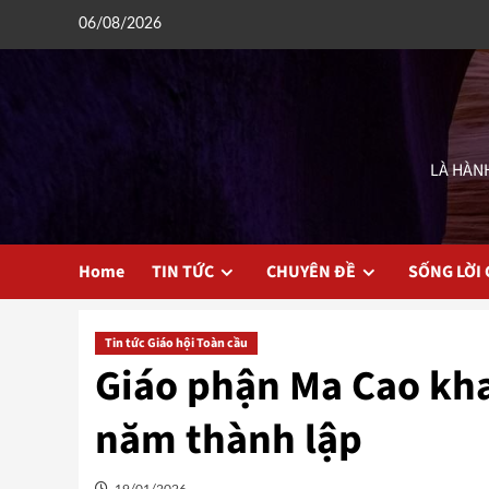
Skip
06/08/2026
to
content
LÀ HÀNH
Home
TIN TỨC
CHUYÊN ĐỀ
SỐNG LỜI
Tin tức Giáo hội Toàn cầu
Giáo phận Ma Cao kh
năm thành lập