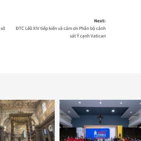
Next:
 sở
ĐTC Lêô XIV tiếp kiến và cám ơn Phân bộ cảnh
sát Ý cạnh Vatican