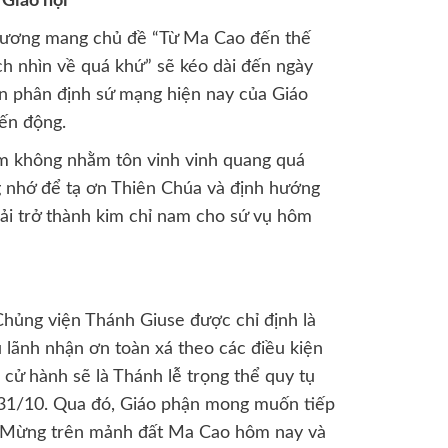
 Giáo hội
hương mang chủ đề “Từ Ma Cao đến thế
ách nhìn về quá khứ” sẽ kéo dài đến ngày
n phân định sứ mạng hiện nay của Giáo
iến động.
m không nhằm tôn vinh vinh quang quá
g nhớ để tạ ơn Thiên Chúa và định hướng
hải trở thành kim chỉ nam cho sứ vụ hôm
hủng viện Thánh Giuse được chỉ định là
 lãnh nhận ơn toàn xá theo các điều kiện
cử hành sẽ là Thánh lễ trọng thể quy tụ
 31/10. Qua đó, Giáo phận mong muốn tiếp
n Mừng trên mảnh đất Ma Cao hôm nay và