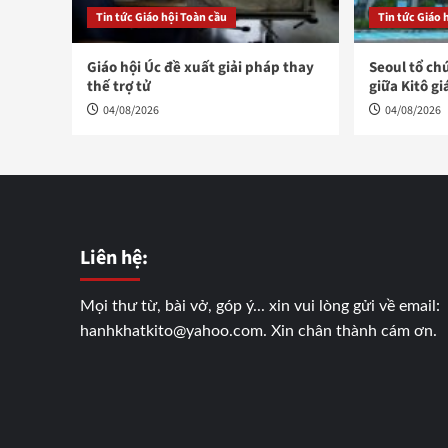
Tin tức Giáo hội Toàn cầu
Tin tức Giáo 
Giáo hội Úc đề xuất giải pháp thay
Seoul tổ ch
thế trợ tử
giữa Kitô gi
04/08/2026
04/08/2026
Liên hệ:
Mọi thư từ, bài vở, góp ý... xin vui lòng gửi về email:
hanhkhatkito@yahoo.com. Xin chân thành cám ơn.