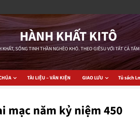
HÀNH KHẤT KITÔ
 KHẤT, SỐNG TINH THẦN NGHÈO KHÓ. THEO GIÊSU VỚI TẤT CẢ TẤM
 CHÚA
TÀI LIỆU – VĂN KIỆN
GIAO LƯU
Tủ sách L
ai mạc năm kỷ niệm 450