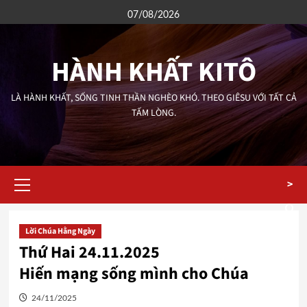
Skip
07/08/2026
to
content
HÀNH KHẤT KITÔ
LÀ HÀNH KHẤT, SỐNG TINH THẦN NGHÈO KHÓ. THEO GIÊSU VỚI TẤT CẢ
TẤM LÒNG.
Primary
>
Menu
Lời Chúa Hằng Ngày
Thứ Hai 24.11.2025
Hiến mạng sống mình cho Chúa
24/11/2025