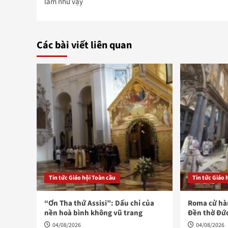
navigation
làm như vậy
Các bài viết liên quan
Tin tức Giáo hội Toàn cầu
Tin tức Giáo 
“Ơn Tha thứ Assisi”: Dấu chỉ của
Roma cử hàn
nền hoà bình không vũ trang
Đền thờ Đứ
04/08/2026
04/08/2026