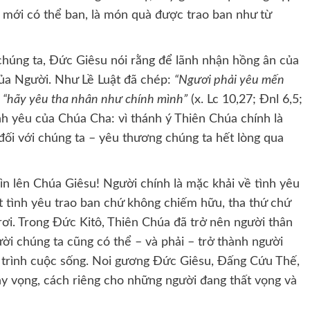
a mới có thể ban, là món quà được trao ban như từ
ủa chúng ta, Đức Giêsu nói rằng để lãnh nhận hồng ân của
của Người. Như Lề Luật đã chép:
“Ngươi phải yêu mến
à
“hãy yêu tha nhân như chính mình”
(x. Lc 10,27; Đnl 6,5;
tình yêu của Chúa Cha: vì thánh ý Thiên Chúa chính là
đối với chúng ta – yêu thương chúng ta hết lòng qua
n lên Chúa Giêsu! Người chính là mặc khải về tình yêu
t tình yêu trao ban chứ không chiếm hữu, tha thứ chứ
rơi. Trong Đức Kitô, Thiên Chúa đã trở nên người thân
ời chúng ta cũng có thể – và phải – trở thành người
h trình cuộc sống. Noi gương Đức Giêsu, Đấng Cứu Thế,
hy vọng, cách riêng cho những người đang thất vọng và