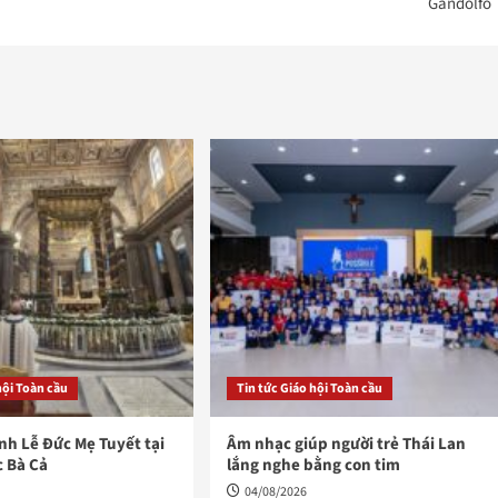
Gandolfo
hội Toàn cầu
Tin tức Giáo hội Toàn cầu
h Lễ Đức Mẹ Tuyết tại
Âm nhạc giúp người trẻ Thái Lan
c Bà Cả
lắng nghe bằng con tim
04/08/2026