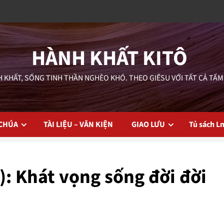
HÀNH KHẤT KITÔ
 KHẤT, SỐNG TINH THẦN NGHÈO KHÓ. THEO GIÊSU VỚI TẤT CẢ TẤM
 CHÚA
TÀI LIỆU – VĂN KIỆN
GIAO LƯU
Tủ sách L
): Khát vọng sống đời đời