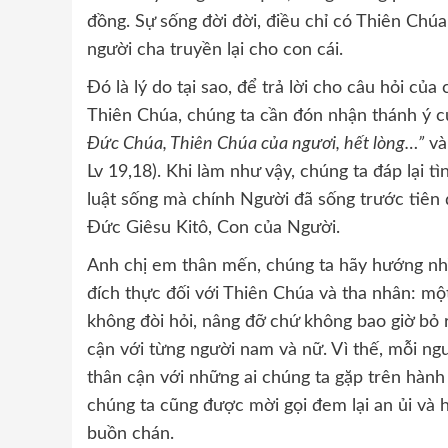
đồng. Sự sống đời đời, điều chỉ có Thiên Chú
người cha truyền lại cho con cái.
Đó là lý do tại sao, để trả lời cho câu hỏi c
Thiên Chúa, chúng ta cần đón nhận thánh ý 
Đức Chúa, Thiên Chúa của ngươi, hết lòng…”
v
Lv 19,18). Khi làm như vậy, chúng ta đáp lại 
luật sống mà chính Người đã sống trước tiên 
Đức Giêsu Kitô, Con của Người.
Anh chị em thân mến, chúng ta hãy hướng nhì
đích thực đối với Thiên Chúa và tha nhân: mộ
không đòi hỏi, nâng đỡ chứ không bao giờ bỏ 
cận với từng người nam và nữ. Vì thế, mỗi ngư
thân cận với những ai chúng ta gặp trên hàn
chúng ta cũng được mời gọi đem lại an ủi và 
buồn chán.