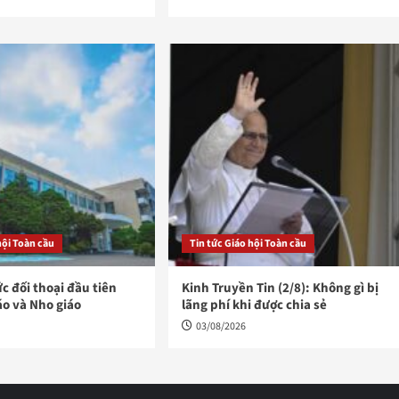
hội Toàn cầu
Tin tức Giáo hội Toàn cầu
ức đối thoại đầu tiên
Kinh Truyền Tin (2/8): Không gì bị
áo và Nho giáo
lãng phí khi được chia sẻ
03/08/2026