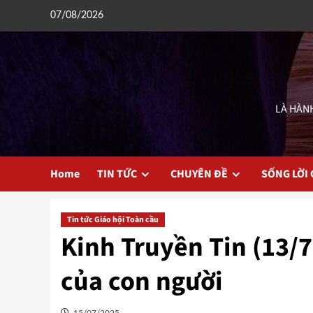
Skip
07/08/2026
to
content
LÀ HÀNH
Home
TIN TỨC
CHUYÊN ĐỀ
SỐNG LỜI
Tin tức Giáo hội Toàn cầu
Kinh Truyền Tin (13/7
của con người