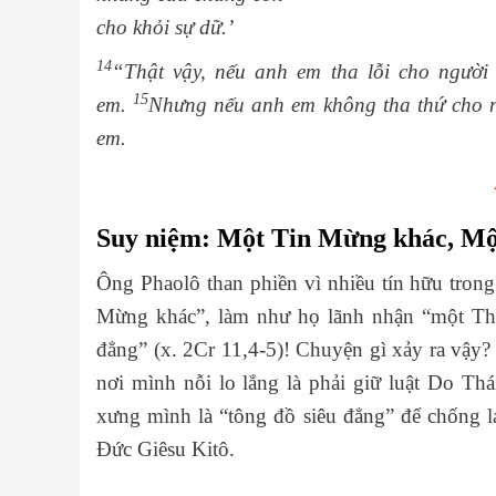
cho khỏi sự dữ.’
14
“Thật vậy, nếu anh em tha lỗi cho người 
15
em.
Nhưng nếu anh em không tha thứ cho n
em.
Suy niệm: Một Tin Mừng khác, Mộ
Ông Phaolô than phiền vì nhiều tín hữu trong
Mừng khác”, làm như họ lãnh nhận “một Thá
đẳng” (x. 2Cr 11,4-5)! Chuyện gì xảy ra vậy
nơi mình nỗi lo lắng là phải giữ luật Do Thái
xưng mình là “tông đồ siêu đẳng” để chống lạ
Đức Giêsu Kitô.