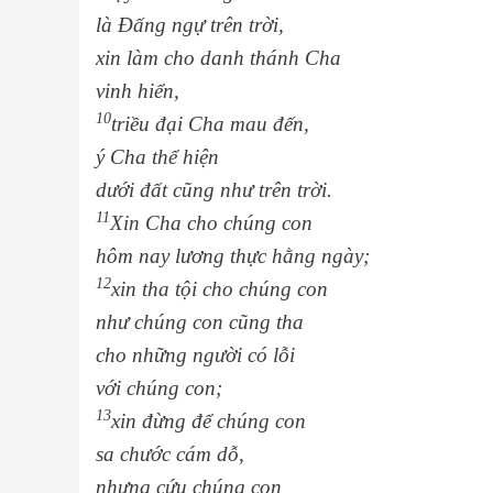
là Đấng ngự trên trời,
xin làm cho danh thánh Cha
vinh hiển,
10
triều đại Cha mau đến,
ý Cha thể hiện
dưới đất cũng như trên trời.
11
Xin
Cha cho chúng con
hôm nay lương thực hằng ngày;
12
xin tha tội cho chúng con
như chúng con cũng tha
cho những người có lỗi
với chúng con;
13
xin đừng để chúng con
sa chước cám dỗ,
nhưng cứu chúng con