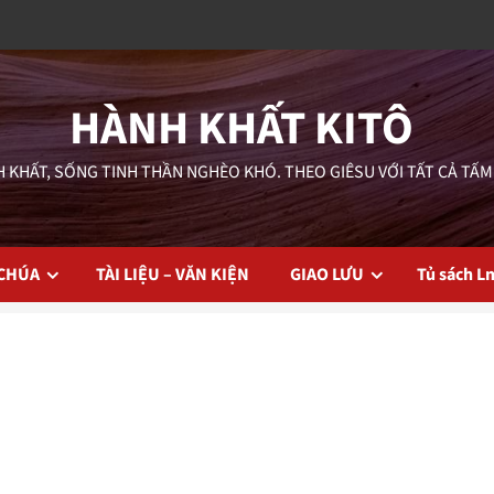
HÀNH KHẤT KITÔ
 KHẤT, SỐNG TINH THẦN NGHÈO KHÓ. THEO GIÊSU VỚI TẤT CẢ TẤM
 CHÚA
TÀI LIỆU – VĂN KIỆN
GIAO LƯU
Tủ sách L