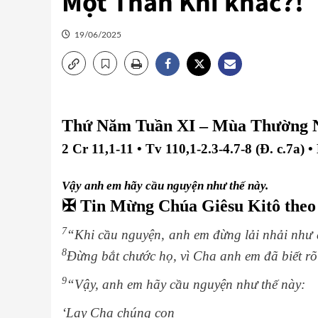
Một Thần Khí khác?!
19/06/2025
Thứ Năm Tuần XI – Mùa Thường 
2 Cr 11,1-11 • Tv 110,1-2.3-4.7-8 (Đ. c.7a)
•
Vậy anh em hãy cầu nguyện như thế này.
✠ Tin Mừng Chúa Giêsu Kitô the
7
“Khi cầu nguyện, anh em đừng lải nhải như d
8
Đừng bắt chước họ, vì Cha anh em đã biết rõ 
9
“Vậy, anh em hãy cầu nguyện như thế này:
‘Lạy Cha chúng con