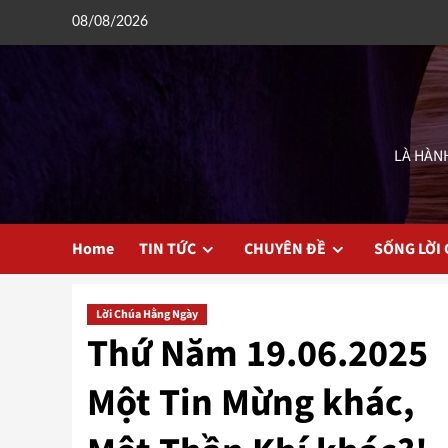
Skip
08/08/2026
to
content
LÀ HÀNH
Home
TIN TỨC
CHUYÊN ĐỀ
SỐNG LỜI
Lời Chúa Hằng Ngày
Thứ Năm 19.06.2025
Một Tin Mừng khác,