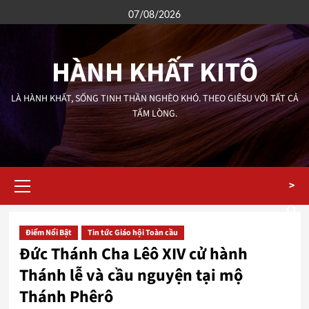
Skip
07/08/2026
to
content
HÀNH KHẤT KITÔ
LÀ HÀNH KHẤT, SỐNG TINH THẦN NGHÈO KHÓ. THEO GIÊSU VỚI TẤT CẢ
TẤM LÒNG.
Primary
>
Menu
Điểm Nổi Bật
Tin tức Giáo hội Toàn cầu
Đức Thánh Cha Lêô XIV cử hành
Thánh lễ và cầu nguyện tại mộ
Thánh Phêrô