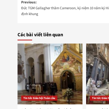
Post
Previous:
Đức TGM Gallagher thăm Cameroon, kỷ niệm 10 năm ký H
navigation
định khung
Các bài viết liên quan
Tin tức Giáo hội Toàn cầu
Tin tức Giáo 