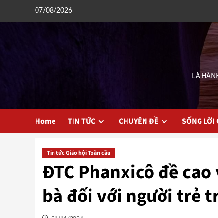
Skip
07/08/2026
to
content
LÀ HÀNH
Home
TIN TỨC
CHUYÊN ĐỀ
SỐNG LỜI
Tin tức Giáo hội Toàn cầu
ĐTC Phanxicô đề cao v
bà đối với người trẻ t