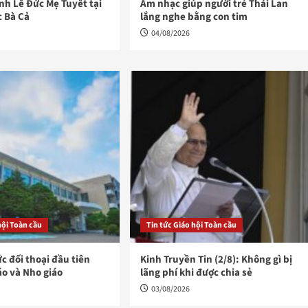
h Lễ Đức Mẹ Tuyết tại
Âm nhạc giúp người trẻ Thái Lan
c Bà Cả
lắng nghe bằng con tim
04/08/2026
hội Toàn cầu
Tin tức Giáo hội Toàn cầu
ức đối thoại đầu tiên
Kinh Truyền Tin (2/8): Không gì bị
áo và Nho giáo
lãng phí khi được chia sẻ
03/08/2026