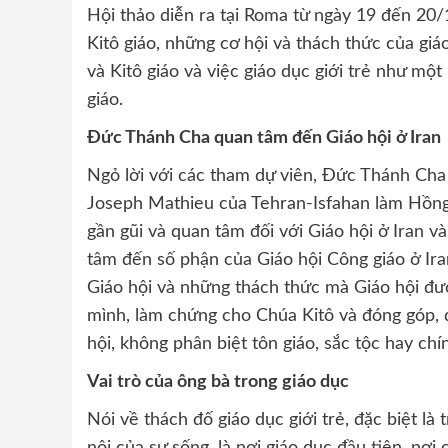
Hội thảo diễn ra tại Roma từ ngày 19 đến 20/
Kitô giáo, những cơ hội và thách thức của giá
và Kitô giáo và việc giáo dục giới trẻ như một
giáo.
Đức Thánh Cha quan tâm đến Giáo hội ở Iran
Ngỏ lời với các tham dự viên, Đức Thánh Ch
Joseph Mathieu của Tehran-Isfahan làm Hồng 
gần gũi và quan tâm đối với Giáo hội ở Iran v
tâm đến số phận của Giáo hội Công giáo ở Ira
Giáo hội và những thách thức mà Giáo hội đượ
mình, làm chứng cho Chúa Kitô và đóng góp, d
hội, không phân biệt tôn giáo, sắc tộc hay chính
Vai trò của ông bà trong giáo dục
Nói về thách đố giáo dục giới trẻ, đặc biệt là 
nôi của sự sống, là nơi giáo dục đầu tiên, nơ