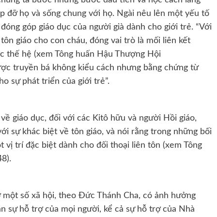
úp đỡ họ và sống chung với họ. Ngài nêu lên một yếu tố
 đóng góp giáo dục của người già dành cho giới trẻ. “Với
ôn giáo cho con cháu, đóng vai trò là mối liên kết
các thế hệ (xem Tông huấn Hậu Thượng Hội
được truyền bá không kiểu cách nhưng bằng chứng từ
ho sự phát triển của giới trẻ”.
 giáo dục, đối với các Kitô hữu và người Hồi giáo,
i sự khác biệt về tôn giáo, và nói rằng trong những bối
 vị trí đặc biệt dành cho đối thoại liên tôn (xem Tông
48).
 ở một số xã hội, theo Đức Thánh Cha, có ảnh hưởng
 cần sự hỗ trợ của mọi người, kể cả sự hỗ trợ của Nhà