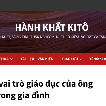
HÀNH KHẤT KITÔ
 KHẤT, SỐNG TINH THẦN NGHÈO KHÓ. THEO GIÊSU VỚI TẤT CẢ TẤM
 CHÚA
TÀI LIỆU – VĂN KIỆN
GIAO LƯU
Tủ sách L
ai trò giáo dục của ông
rong gia đình