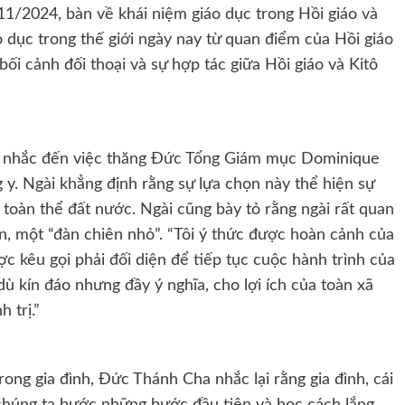
11/2024, bàn về khái niệm giáo dục trong Hồi giáo và
o dục trong thế giới ngày nay từ quan điểm của Hồi giáo
 bối cảnh đối thoại và sự hợp tác giữa Hồi giáo và Kitô
a nhắc đến việc thăng Đức Tổng Giám mục Dominique
y. Ngài khẳng định rằng sự lựa chọn này thể hiện sự
à toàn thể đất nước. Ngài cũng bày tỏ rằng ngài rất quan
n, một “đàn chiên nhỏ”. “Tôi ý thức được hoàn cảnh của
c kêu gọi phải đối diện để tiếp tục cuộc hành trình của
ù kín đáo nhưng đầy ý nghĩa, cho lợi ích của toàn xã
 trị.”
trong gia đình, Đức Thánh Cha nhắc lại rằng gia đình, cái
i chúng ta bước những bước đầu tiên và học cách lắng