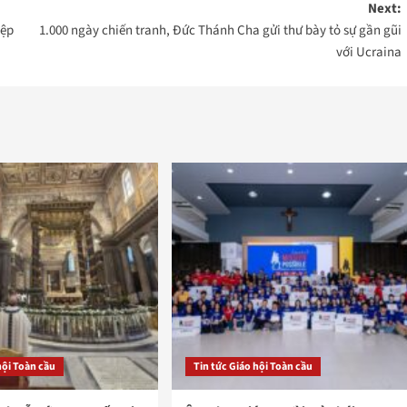
Next:
iệp
1.000 ngày chiến tranh, Đức Thánh Cha gửi thư bày tỏ sự gần gũi
với Ucraina
hội Toàn cầu
Tin tức Giáo hội Toàn cầu