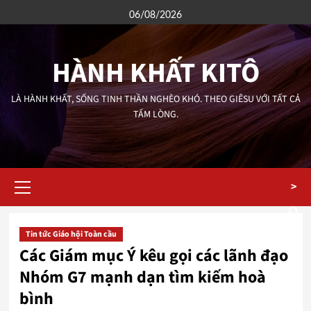
Skip
06/08/2026
to
content
HÀNH KHẤT KITÔ
LÀ HÀNH KHẤT, SỐNG TINH THẦN NGHÈO KHÓ. THEO GIÊSU VỚI TẤT CẢ
TẤM LÒNG.
Primary
>
Menu
Tin tức Giáo hội Toàn cầu
Các Giám mục Ý kêu gọi các lãnh đạo
Nhóm G7 mạnh dạn tìm kiếm hoà
bình