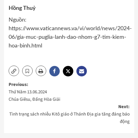
Hồng Thuỷ
Nguồn:
https://www.vaticannews.va/vi/world/news/2024-
06/gia-muc-puglia-lanh-dao-nhom-g7-tim-kiem-
hoa-binh.html
Post
Previous:
Thứ Năm 13.06.2024
navigation
Chúa Giêsu, Đấng Hòa Giải
Next:
Tình trạng sách nhiễu Kitô giáo ở Thánh Địa gia tăng đáng báo
động